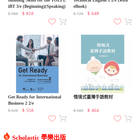
Building Skills for the TOEFL
Technical English 1 2/e (with
iBT 3/e (Beginning)(Speaking)
eBook)
$
810
$
648
$
900
$
720
Get Ready for International
情境式臺灣手語教材
Business 2 2/e
$
558
$
464
$
620
$
580
Scholastic 學樂出版