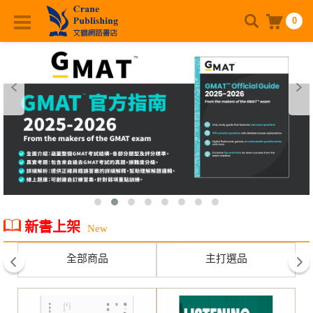
0
新書上架
New
全部商品
主打選品
prev