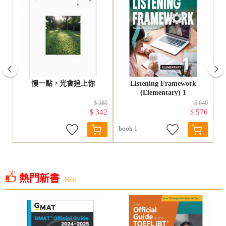
prev
試
慢一點，光會追上你
Listening Framework
(Elementary) 1
460
$ 380
$ 640
05
342
576
$
$
book 1
熱門新書
Hot