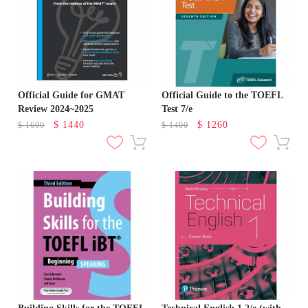
Official Guide for GMAT
Official Guide to the TOEFL
Review 2024~2025
Test 7/e
$
1440
$
1260
$
1600
$
1400