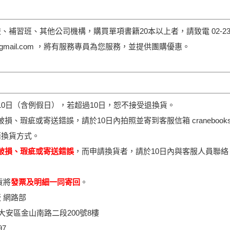
、補習班、其他公司機構，購買單項書籍20本以上者，請致電 02-23
hop@gmail.com ，將有服務專員為您服務，並提供團購優惠。
限為10日（含例假日），若超過10日，恕不接受退換貨。
破損、瑕疵或寄送錯誤，請於10日內拍照並寄到客服信箱 cranebooksho
籍換貨方式。
破損、瑕疵或寄送錯誤
，而申請換貨者，請於10日內與客服人員聯
貨將
發票及明細一同寄回
。
 網路部
大安區金山南路二段200號8樓
97