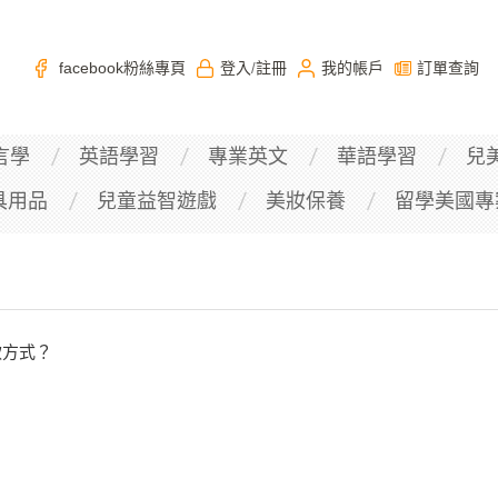
facebook粉絲專頁
登入
註冊
我的帳戶
訂單查詢
/
言學
英語學習
專業英文
華語學習
兒
具用品
兒童益智遊戲
美妝保養
留學美國專
款方式？
？