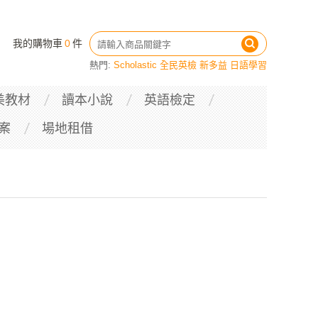
我的購物車
0
件
熱門:
Scholastic
全民英檢
新多益
日語學習
美教材
讀本小說
英語檢定
案
場地租借