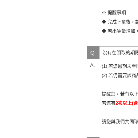
※ 提醒事項
◆ 完成下單後，請
◆ 若出貨量增加
Q
沒有在領取的期
A.
(1) 若您逾期
(2) 若仍需要
提醒您，若有以
若您有
2次以上(含
請您與我們共同