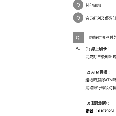
Q
其他問題
Q
會員紅利及優惠
Q
目前提供哪些付
A.
(1)
線上刷卡
：
完成訂單後即出
(2)
ATM轉帳
：
結帳時選擇ATM
網路銀行轉帳時
(3)
郵政劃撥
：
帳號 ：01079