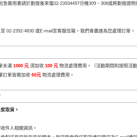
急需用書請於劃撥後來電02-23934497分機309、308或將劃
02-2392-4830 或E-mail至客服信箱，我們會盡速為您處理訂單。
單未滿
1000 元
須加收
100 元
物流處理費用。（活動期間則按照活
筆訂單皆需加收
60元
物流處理費用。
？
全家取貨。
寫收件人相關資訊。