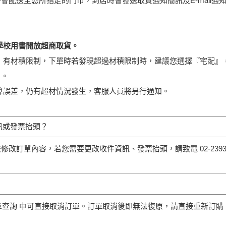
會配送至您所指定的門市，到店時會發送取貨通知簡訊及E-mail通
學校用書開放超商取貨。
貨』有材積限制，下單時若發現超過材積限制時，建議您選擇『宅配』
）。
算誤差，仍有超材情況發生，客服人員將另行通知。
訊或發票抬頭？
改訂單內容，若您需要更改收件資訊、發票抬頭，請致電 02-23934
 訂單查詢 中可直接取消訂單。訂單取消後即無法復原，請直接重新訂購