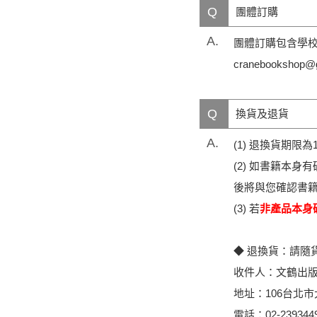
Q
團體訂購
A.
團體訂購包含學校
cranebooks
Q
換貨及退貨
A.
(1) 退換貨期
(2) 如書籍本身有
後將與您確認書
(3) 若
非產品本身
◆ 退換貨：請隨
收件人：文鶴出版
地址：106台北市
電話：02-239344