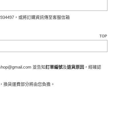
934497，或將訂購資訊傳至客服信箱
TOP
p@gmail.com 並告知
訂單編號
及
退貨原因
，經確認
絡，換貨運費部分將由您負擔。