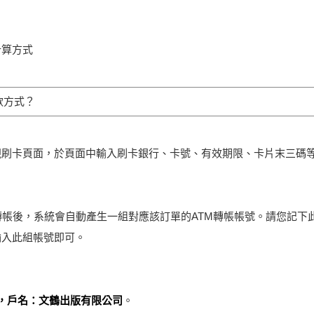
計算方式
款方式？
現刷卡頁面，於頁面中輸入刷卡銀行、卡號、有效期限、卡片末三碼
轉帳後，系統會自動產生一組對應該訂單的ATM轉帳帳號。請您記下此
輸入此組帳號即可。
261，戶名：文鶴出版有限公司
。