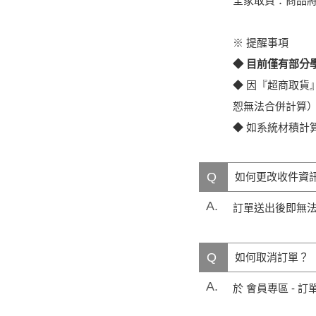
全家取貨：商品將
※ 提醒事項
◆ 目前僅有部分
◆ 因『超商取
恕無法合併計算
◆ 如系統材積計
Q
如何更改收件資
A.
訂單送出後即無法修
Q
如何取消訂單？
A.
於 會員專區 -