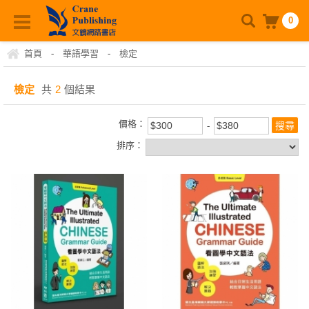
0
首頁
-
華語學習
-
檢定
檢定
共
2
個結果
價格：
排序：