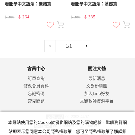
看圖學中文語法：進階篇
看圖學中文語法：基礎篇
$
264
$
335
$
300
$
380
1/1
<
會員中心
關注文鶴
訂單查詢
最新消息
修改會員資料
文鶴粉絲團
忘記密碼
加入Line好友
常見問題
文鶴教師資源平台
客服專線
02-2393-4497
本網站使用您的Cookie於優化網站及您的購物經驗。繼續瀏覽網
客服信箱
cranebookshop@gmail.com
站即表示您同意本公司隱私權政策，您可至隱私權政策了解詳細
文鶴網路書店版權所有 © copyright Reserved.