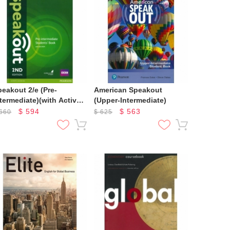
peakout 2/e (Pre-
American Speakout
ntermediate)(with Active
(Upper-Intermediate)
ook)
$
594
$
563
660
$
625