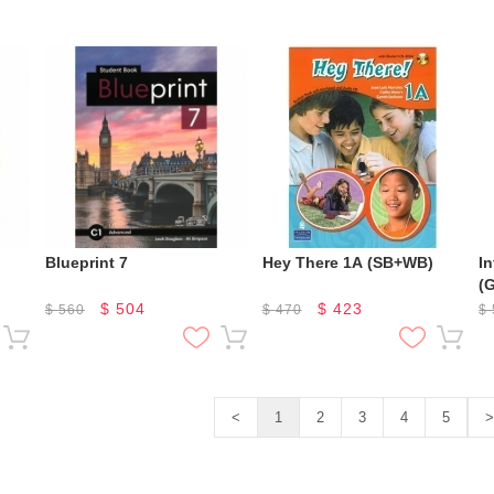
Blueprint 7
Hey There 1A (SB+WB)
In
(
$
504
$
423
$
560
$
470
$
<
1
2
3
4
5
>