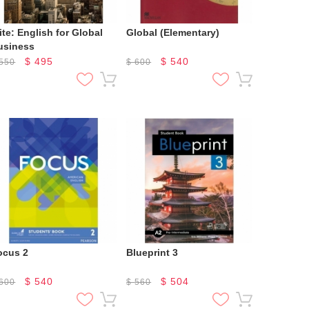
ite: English for Global
Global (Elementary)
usiness
$
495
$
540
550
$
600
ocus 2
Blueprint 3
$
540
$
504
600
$
560