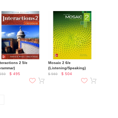
teractions 2 5/e
Mosaic 2 6/e
Grammar)
(Listening/Speaking)
$
495
$
504
550
$
560