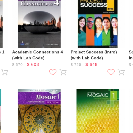
 1
Academic Connections 4
Project Success (Intro)
S
(with Lab Code)
(with Lab Code)
I
B
$
603
$
648
$
670
$
720
$