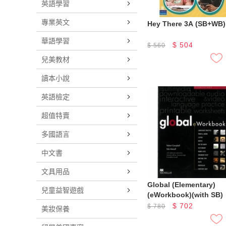
英語學習
專業英文
Hey There 3A (SB+WB)
華語學習
$
504
$
560
兒美教材
讀本小說
英語檢定
超值特賣
多國語言
中文書
文具用品
Global (Elementary)
兒童益智遊戲
(eWorkbook)(with SB)
$
702
$
780
美妝保養