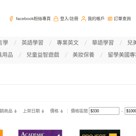
facebook粉絲專頁
登入
註冊
我的帳戶
訂單查詢
/
言學
英語學習
專業英文
華語學習
兒
具用品
兒童益智遊戲
美妝保養
留學美國專
銷商品
上架日期
價格
價格區間