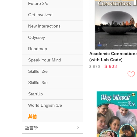
Future 2/e
Get Involved
New Interactions
Odyssey
Roadmap
Academic Connections
(with Lab Code)
Speak Your Mind
$
603
$
670
Skillful 2/e
Skillful 3/e
StartUp
World English 3/e
其他
語言學