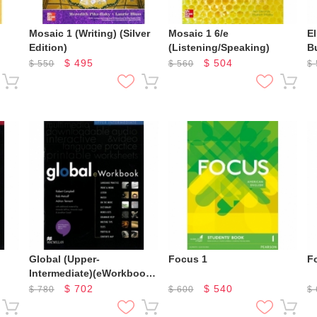
Mosaic 1 (Writing) (Silver
Mosaic 1 6/e
El
Edition)
(Listening/Speaking)
B
$
495
$
504
$
550
$
560
$
Global (Upper-
Focus 1
F
Intermediate)(eWorkbook)
(with SB)
$
702
$
540
$
780
$
600
$