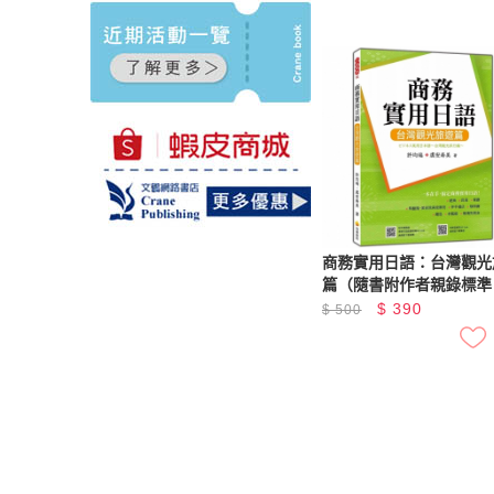
商務實用日語：台灣觀光
篇（隨書附作者親錄標準
朗讀音檔QR Code）
$
390
$
500