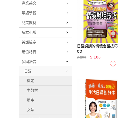
專業英文
華語學習
兒美教材
讀本小說
英語檢定
日語調調的情境會話技巧
CD
超值特賣
$
180
$
299
多國語言
日語
檢定
主教材
單字
文法