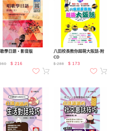
唱歌學日語‧影音版
八田校長教你超萌大阪話-附
CD
$
216
$
173
360
$
288