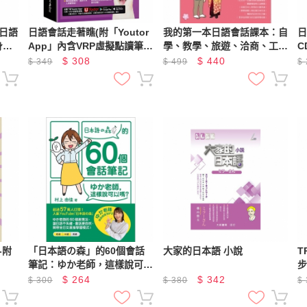
日語
日語會話走著瞧(附「Youtor
我的第一本日語會話課本：自
日
身聽
App」內含VRP虛擬點讀筆
學、教學、旅遊、洽商、工作
C
+防水書套)
皆實用的在地日本語！(附QR
$
308
$
440
$
349
$
499
$
碼線上音檔)
-附
「日本語の森」的60個會話
大家的日本語 小說
T
筆記：ゆか老師，這樣說可以
步
嗎？（MP3免費下載 + QR
5
$
264
$
342
$
300
$
380
$
Code線上聽）