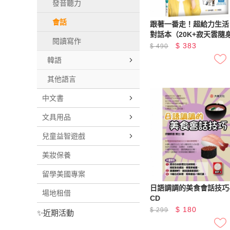
發音聽力
會話
跟著一番走！超給力生活
對話本（20K+寂天雲隨
閱讀寫作
APP）
$
383
$
490
韓語
其他語言
中文書
文具用品
兒童益智遊戲
美妝保養
留學美國專案
日語調調的美食會話技巧
場地租借
CD
$
180
$
299
✨近期活動