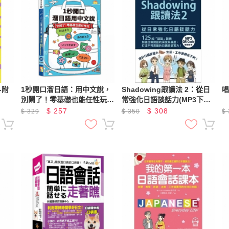
-附
1秒開口溜日語：用中文說，
Shadowing跟讀法 2：從日
別鬧了！零基礎也能任性玩
常強化日語談話力(MP3下載
（25K+QR Code線上音檔）
+QR Code線上)
$
257
$
308
$
329
$
350
$