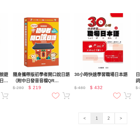
旅遊
隨身攜帶版初學者開口說日語
30小時快速學習職場日本語
日語
（附中日發音音檔QR
詞
Code）
$
219
$
432
$
280
$
480
$
<
1
2
>