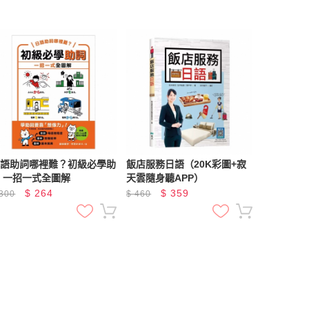
日語助詞哪裡難？初級必學助
飯店服務日語（20K彩圖+寂
 一招一式全圖解
天雲隨身聽APP）
$
264
$
359
300
$
460