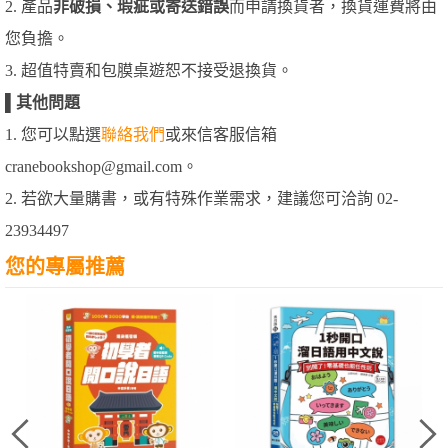
2. 產品
非破損、瑕疵或寄送錯誤
而申請換貨者，換貨運費將由
您負擔。
3. 超值特賣和包膜桌遊恕不接受退換貨。
▌
其他問題
1. 您可以點選
聯絡我們
或來信客服信箱
cranebookshop@gmail.com。
2. 若欲大量購書，或有特殊作業需求，建議您可洽詢 02-
23934497
您的專屬推薦