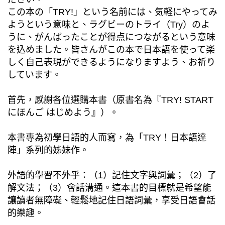
この本の「TRY!」という名前には、気軽にやってみ
ようという意味と、ラグビーのトライ（Try）のよ
うに、がんばったことが得点につながるという意味
を込めました。皆さんがこの本で日本語を使って楽
しく自己表現ができるようになりますよう、お祈り
しています。
首先，感謝各位選購本書（原書名為『TRY! START
にほんご はじめよう』）。
本書專為初學日語的人而寫，為「TRY！日本語達
陣」系列的姊妹作。
外語的學習不外乎：（1）記住文字與詞彙；（2）了
解文法；（3）會話溝通。這本書的目標就是希望能
讓讀者無障礙、輕鬆地記住日語詞彙，享受日語會話
的樂趣。