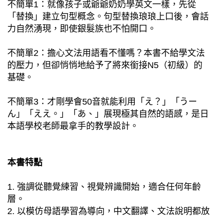
不簡單1：就像孩子或爺爺奶奶學英文一樣，先從
「替換」建立句型概念。句型替換琅琅上口後，會話
力自然湧現，即使銀髮族也不怕開口。
不簡單2：擔心文法用語看不懂嗎？本書不給學文法
的壓力，但卻悄悄地給予了將來銜接N5（初級）的
基礎。
不簡單3：才剛學會50音就能利用「え？」「うー
ん」「ええ。」「あ、」展現極其自然的語感，是日
本語學校老師最拿手的教學設計。
本書特點
1. 強調從聽覺練習、視覺辨識開始，適合任何年齡
層。
2. 以模仿母語學習為導向，中文翻譯、文法說明都放