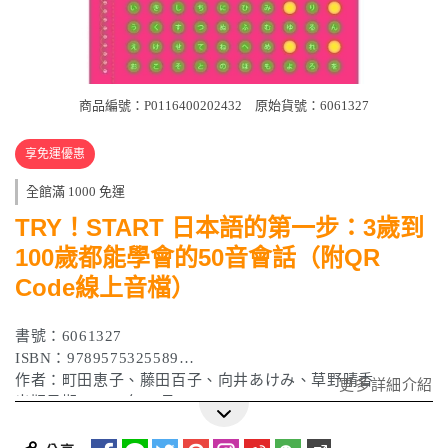
商品編號：P0116400202432
原始貨號：6061327
享免運優惠
全館滿 1000 免運
TRY！START 日本語的第一步：3歲到
100歲都能學會的50音會話（附QR
Code線上音檔）
書號：6061327
ISBN：9789575325589
作者：町田恵子、藤田百子、向井あけみ、草野晴香
更多詳細介紹
出版日期：2021年10月