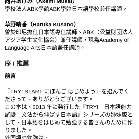
向井あけみ（Akemi Mukai）
學校法人ABK學館ABK學館日本語學校兼任講師。
草野晴香（Haruka Kusano）
曾於印尼擔任日本語專任講師、ABK（公益財団法人
アジア学生文化協会）兼任講師，現為Academy of
Language Arts日本語兼任講師。
序 / 推薦
前言
『TRY! START にほんご はじめよう』を選んでく
ださって、ありがとうございます。
この本は、2013 年に発行した『TRY! 日本語能力
試験 文法から伸ばす日本語』シリーズの姉妹版と
して、日本語をはじめて勉強する皆さんのために作
りました。
外国語の勉強は、