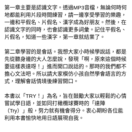
第一章主要是認識文字。透過MP3音檔，無論何時何
地都能利用片段時間練習，請一邊享受學習的樂趣，
一邊和平假名、片假名、漢字成為好朋友。然後，在
認識文字的同時，也會認識更多詞彙。記住平假名、
片假名，知道一些漢字，第一章就結業了。
第二章學習的是會話。我想大家小時候學說話，都是
先從聽身邊的大人怎麼說，發現「啊，原來這個時候
要這樣表達呀！」進而開口說話的。那時的我們都不
擔心文法吧。所以請大家模仿小孩自然學會語言的方
式，理解會話情境後練習開口。
本書以「TRY！」為名，旨在鼓勵大家以輕鬆的心情
嘗試學日語，並如同打橄欖球賽時的「達陣
（Try）」般，努力就有機會得分。衷心期盼各位能
利用本書愉快地用日語展現自我。