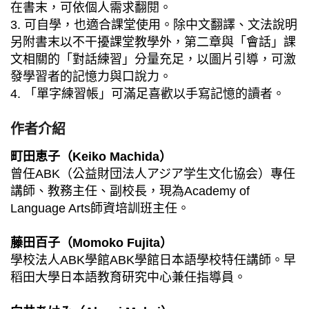
在書末，可依個人需求翻閱。
3. 可自學，也適合課堂使用。除中文翻譯、文法說明
另附書末以不干擾課堂教學外，第二章與「會話」課
文相關的「對話練習」分量充足，以圖片引導，可激
發學習者的記憶力與口說力。
4. 「單字練習帳」可滿足喜歡以手寫記憶的讀者。
作者介紹
町田恵子（Keiko Machida）
曾任ABK（公益財団法人アジア学生文化協会）專任
講師、教務主任、副校長，現為Academy of
Language Arts師資培訓班主任。
藤田百子（Momoko Fujita）
學校法人ABK學館ABK學館日本語學校特任講師。早
稻田大學日本語教育研究中心兼任指導員。