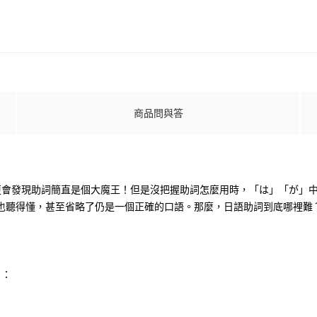
商品問與答
會發現助詞簡直是個大魔王！但是沒把握助詞怎麼用時，「は」「が」中
方也聽得懂，甚至省略了仍是一個正確的口語。那麼，日語助詞到底哪裡難
」：