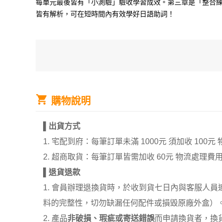
每單元最後皆有「小測驗」驗收學習成效。第三章是「整合練
皆有解析，可在短時間內有效學好日語助詞！
購物說明
▌
出貨方式
1. 宅配到府：每筆訂單未滿 1000元 須加收 1
2. 超商取貨：每筆訂單皆需加收 60元 物流處理費
▌
退貨退款
1. 會員辦理退換貨時，於收到貨七日內與客服人
料的完整性，切勿缺漏任何配件或損毀原廠外盒）
2. 產品
非破損、瑕疵或寄送錯誤
而申請換貨者，換