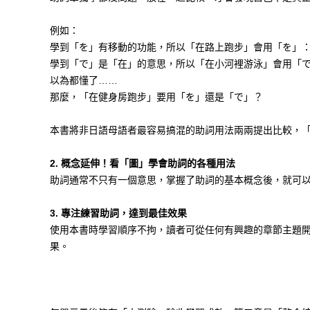
例如：
學到「を」有移動的功能，所以「在路上跑步」會用「を」
學到「で」是「在」的意思，所以「在小河裡游泳」會用「
以為都懂了……
那麼，「在健身房跑步」要用「を」還是「で」？
本書將非日語母語者最容易搞混的助詞用法兩兩提出比較，「ジ
2.
概念延伸！看「圖」學會助詞的各種用法
助詞通常不只有一個意思，掌握了助詞的基本概念後，就可
3.
專注練習助詞，達到最佳效果
使用本書時學習順序不拘，讀者可從任何有興趣的章節主題開
果。