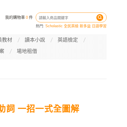
我的購物車
0
件
熱門:
Scholastic
全民英檢
新多益
日語學習
美教材
讀本小說
英語檢定
案
場地租借
助詞 一招一式全圖解