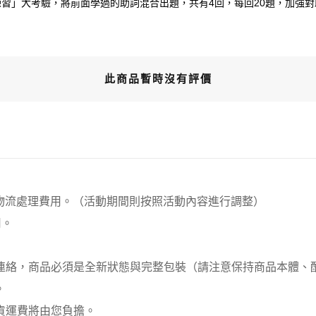
習」大考驗，將前面學過的助詞混合出題，共有4回，每回20題，加強對
此商品暫時沒有評價
00元 物流處理費用。（活動期間則按照活動內容進行調整）
用。
員連絡，商品必須是全新狀態與完整包裝（請注意保持商品本體
。
貨運費將由您負擔。