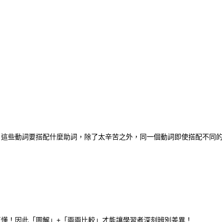
」這些動詞要搭配什麼助詞，除了太辛苦之外，同一個動詞即使搭配不同
懂！因此「圖解」+「兩兩比較」才能讓學習者深刻辨別差異！