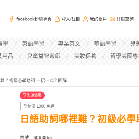
facebook粉絲專頁
登入
註冊
我的帳戶
訂單查詢
/
言學
英語學習
專業英文
華語學習
兒
具用品
兒童益智遊戲
美妝保養
留學美國專
難？初級必學助詞 一招一式全圖解
享免運優惠
全館滿 1000 免運
日語助詞哪裡難？初級必學
書號：6063955