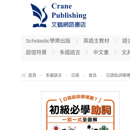
Scholastic學樂出版
英語主教材
語
超值特賣
多國語言
中文書
文
首頁
多國語言
日語
會話
日語助詞哪裡
-
-
-
-