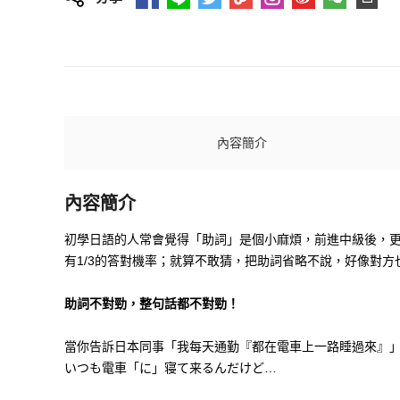
內容簡介
內容簡介
初學日語的人常會覺得「助詞」是個小麻煩，前進中級後，更
有1/3的答對機率；就算不敢猜，把助詞省略不說，好像對
助詞不對勁，整句話都不對勁！
當你告訴日本同事「我每天通勤『都在電車上一路睡過來』
いつも電車「に」寝て来るんだけど…