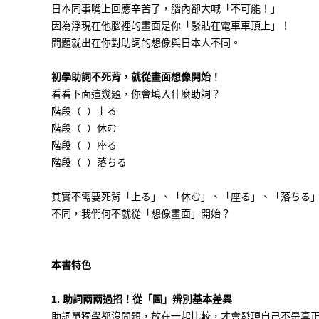
日本同事嘴上回應辛苦了，腦內卻大喊「不可能！」
因為浮現在他腦裡的畫面是你「緊貼在電車車頂上」！
問題就出在你對助詞的想像與日本人不同。
初學助詞不死背，就從畫面想像開始！
看看下面這幾題，你會填入什麼助詞？
階段（ ）上る
階段（ ）休む
階段（ ）座る
階段（ ）落ちる
其實不需要死背「上る」、「休む」、「座る」、「落ちる
不同，我們何不就從「想像畫面」開始？
本書特色
1.
助詞兩兩過招！從「圖」辨別基本差異
助詞單獨學都沒問題，放在一起比較，才會發現自己不是真正