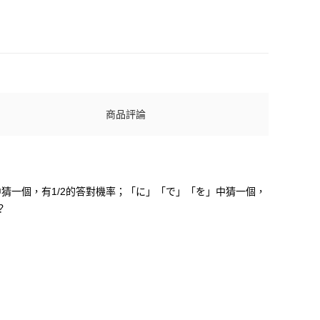
商品評論
猜一個，有1/2的答對機率；「に」「で」「を」中猜一個，
？