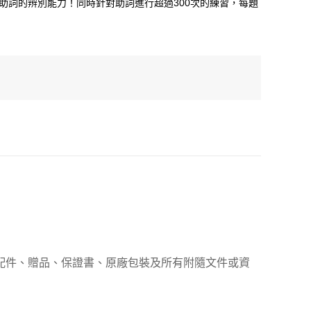
助詞的辨別能力！同時針對助詞進行超過300次的練習，每題
、配件、贈品、保證書、原廠包裝及所有附隨文件或資