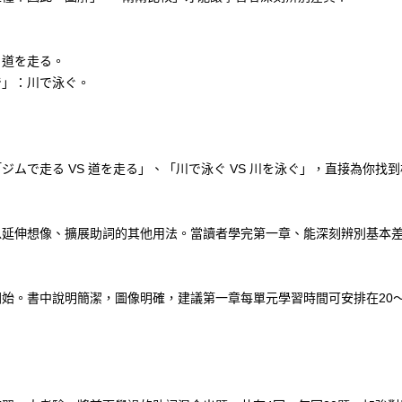
：道を走る。
で」：川で泳ぐ。
ムで走る VS 道を走る」、「川で泳ぐ VS 川を泳ぐ」，直接為你找
以延伸想像、擴展助詞的其他用法。當讀者學完第一章、能深刻辨別基本
始。書中說明簡潔，圖像明確，建議第一章每單元學習時間可安排在20～