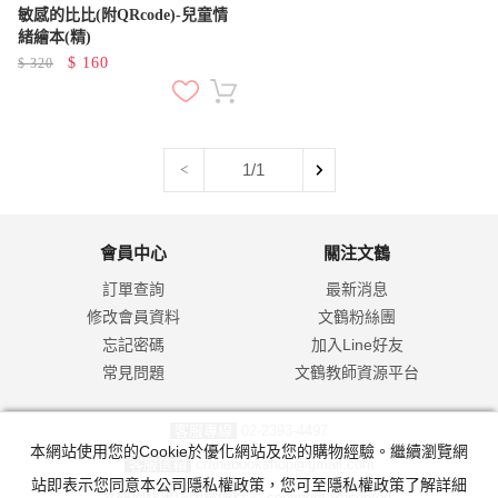
敏感的比比(附QRcode)-兒童情
緒繪本(精)
$
160
$
320
1/1
<
會員中心
關注文鶴
訂單查詢
最新消息
修改會員資料
文鶴粉絲團
忘記密碼
加入Line好友
常見問題
文鶴教師資源平台
客服專線
02-2393-4497
本網站使用您的Cookie於優化網站及您的購物經驗。繼續瀏覽網
客服信箱
cranebookshop@gmail.com
站即表示您同意本公司隱私權政策，您可至隱私權政策了解詳細
文鶴網路書店版權所有 © copyright Reserved.