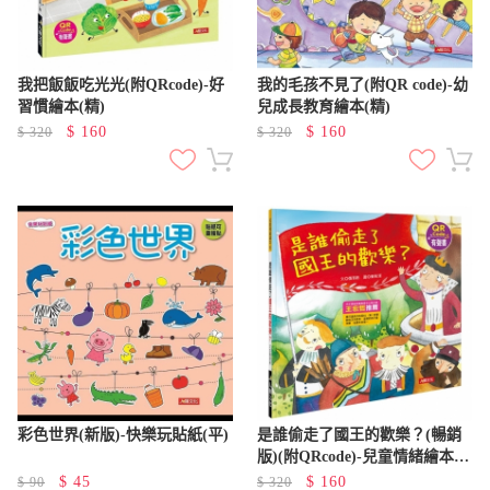
我把飯飯吃光光(附QRcode)-好
我的毛孩不見了(附QR code)-幼
習慣繪本(精)
兒成長教育繪本(精)
$
160
$
160
$
320
$
320
彩色世界(新版)-快樂玩貼紙(平)
是誰偷走了國王的歡樂？(暢銷
版)(附QRcode)-兒童情緒繪本(5)
(精)
$
45
$
160
$
90
$
320