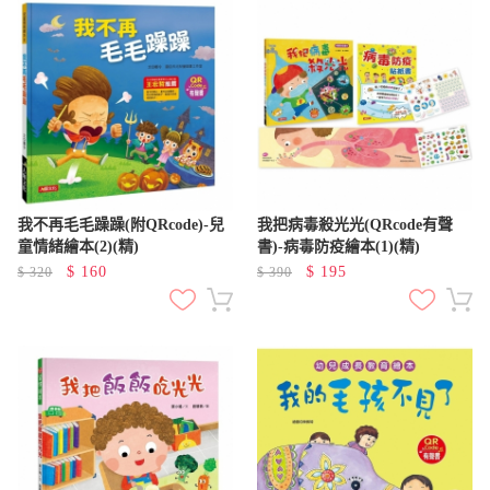
我不再毛毛躁躁(附QRcode)-兒
我把病毒殺光光(QRcode有聲
童情緒繪本(2)(精)
書)-病毒防疫繪本(1)(精)
$
160
$
195
$
320
$
390