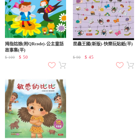
拇指姑娘(附QRcode)-公主童話
昆蟲王國(新版)-快樂玩貼紙(平)
故事集(平)
$
50
$
45
$
100
$
90