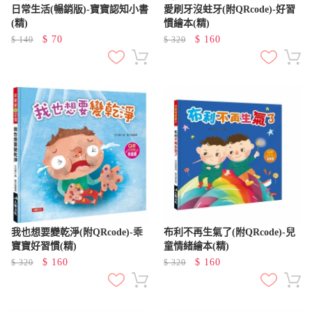
日常生活(暢銷版)-寶寶認知小書
愛刷牙沒蛀牙(附QRcode)-好習
(精)
慣繪本(精)
$
70
$
160
$
140
$
320
我也想要變乾淨(附QRcode)-乖
布利不再生氣了(附QRcode)-兒
寶寶好習慣(精)
童情緒繪本(精)
$
160
$
160
$
320
$
320