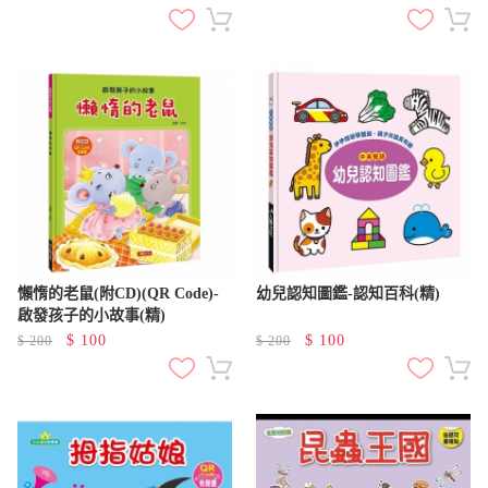
懶惰的老鼠(附CD)(QR Code)-
幼兒認知圖鑑-認知百科(精)
啟發孩子的小故事(精)
$
100
$
100
$
200
$
200