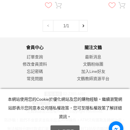
1/1
<
會員中心
關注文鶴
訂單查詢
最新消息
修改會員資料
文鶴粉絲團
忘記密碼
加入Line好友
常見問題
文鶴教師資源平台
客服專線
02-2393-4497
本網站使用您的Cookie於優化網站及您的購物經驗。繼續瀏覽網
客服信箱
cranebookshop@gmail.com
站即表示您同意本公司隱私權政策，您可至隱私權政策了解詳細
文鶴網路書店版權所有 © copyright Reserved.
資訊。
防詐騙！我們不會要求並指示您至ATM操作。ATM只有匯款及轉帳功能，
無法解除分期付款或訂單錯誤問題。隨時可撥打165反詐騙諮詢專線。