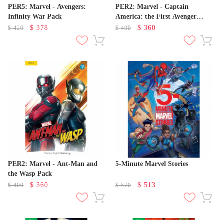
PER5: Marvel - Avengers:
PER2: Marvel - Captain
Infinity War Pack
America: the First Avenger
Pack
$
378
$
360
$
420
$
400
PER2: Marvel - Ant-Man and
5-Minute Marvel Stories
the Wasp Pack
$
360
$
513
$
400
$
570