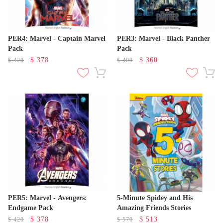
PER4: Marvel - Captain Marvel
PER3: Marvel - Black Panther
Pack
Pack
$
378
$
360
$
420
$
400
PER5: Marvel - Avengers:
5-Minute Spidey and His
Endgame Pack
Amazing Friends Stories
$
378
$
513
$
420
$
570