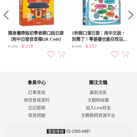
隨身攜帶版初學者開口說日語
1秒開口溜日語：用中文說，
（附中日發音音檔QR Code）
別鬧了！零基礎也能任性玩
（25K+QR Code線上音檔）
$
219
$
257
$
299
$
299
會員中心
關注文鶴
訂單查詢
最新消息
修改會員資料
文鶴粉絲團
忘記密碼
加入Line好友
常見問題
文鶴教師資源平台
客服專線
02-2393-4497