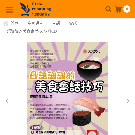
0
首頁
-
多國語言
-
日語
-
會話
-
日語調調的美食會話技巧-附CD