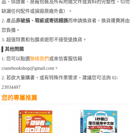
品、保證書、原廠包裝及所有附隨文件或資料的完整性，切勿
缺漏任何配件或損毀原廠外盒）。
2. 產品
非破損、瑕疵或寄送錯誤
而申請換貨者，換貨運費將由
您負擔。
3. 超值特賣和包膜桌遊恕不接受退換貨。
▌
其他問題
1. 您可以點選
聯絡我們
或來信客服信箱
cranebookshop@gmail.com。
2. 若欲大量購書，或有特殊作業需求，建議您可洽詢 02-
23934497
您的專屬推薦