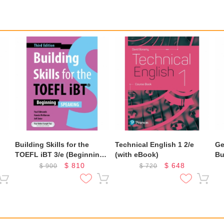
Building Skills for the
Technical English 1 2/e
Ge
TOEFL iBT 3/e (Beginning)
(with eBook)
Bu
(Speaking)
$
810
$
648
$
900
$
720