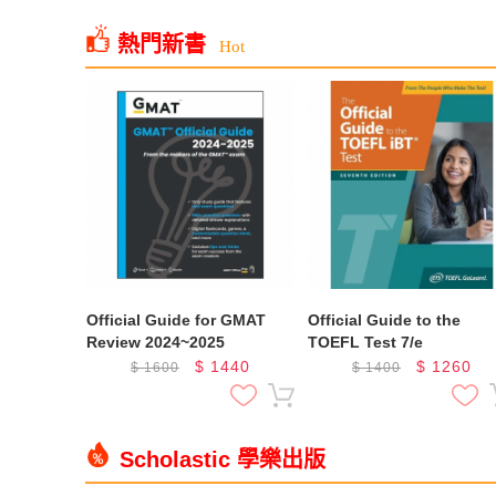
熱門新書
Hot
Official Guide for GMAT
Official Guide to the
Review 2024~2025
TOEFL Test 7/e
$
1440
$
1260
$
1600
$
1400
Scholastic 學樂出版