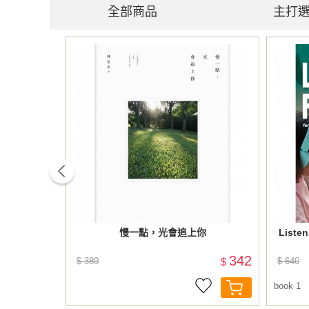
全部商品
主打
prev
3文法 (修
慢一點，光會追上你
Listen
405
342
$
$ 380
$
$ 640
book 1