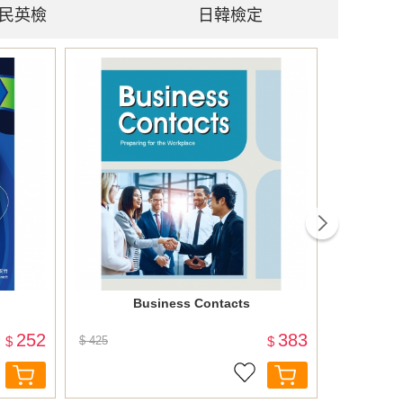
民英檢
日韓檢定
next
Business Contacts
NEW TO
「解題策略
252
383
$
$ 425
$
$ 720