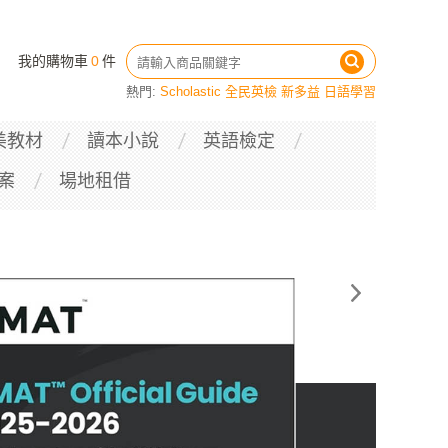
我的購物車
0
件
熱門:
Scholastic
全民英檢
新多益
日語學習
美教材
讀本小說
英語檢定
案
場地租借