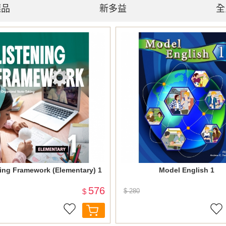
選品
新多益
全
ing Framework (Elementary) 1
Model English 1
576
$
$ 280