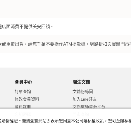
體店面消費不提供美安回饋。
款或重覆出貨，請您千萬不要操作ATM提款機。網路折扣與實體門市
會員中心
關注文鶴
訂單查詢
文鶴粉絲團
修改會員資料
加入Line好友
會員註冊
文鶴教師資源平台
忘記密碼
門市查詢
及您的購物經驗。繼續瀏覽網站即表示您同意本公司隱私權政策，您可至隱