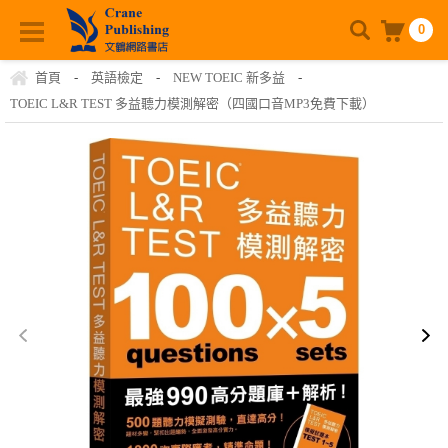
0
首頁
-
英語檢定
-
NEW TOEIC 新多益
-
TOEIC L&R TEST 多益聽力模測解密（四國口音MP3免費下載）