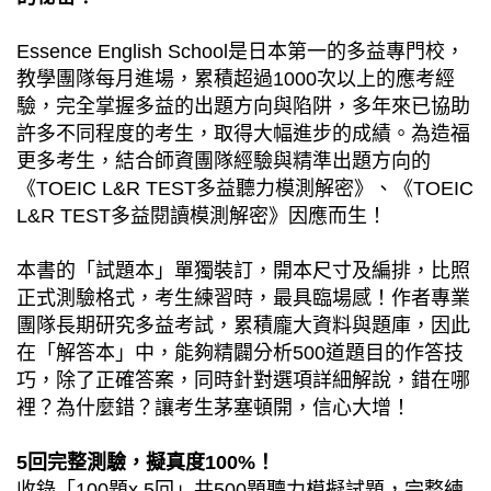
Essence English School是日本第一的多益專門校，
教學團隊每月進場，累積超過1000次以上的應考經
驗，完全掌握多益的出題方向與陷阱，多年來已協助
許多不同程度的考生，取得大幅進步的成績。為造福
更多考生，結合師資團隊經驗與精準出題方向的
《TOEIC L&R TEST多益聽力模測解密》、《TOEIC
L&R TEST多益閱讀模測解密》因應而生！
本書的「試題本」單獨裝訂，開本尺寸及編排，比照
正式測驗格式，考生練習時，最具臨場感！作者專業
團隊長期研究多益考試，累積龐大資料與題庫，因此
在「解答本」中，能夠精闢分析500道題目的作答技
巧，除了正確答案，同時針對選項詳細解說，錯在哪
裡？為什麼錯？讓考生茅塞頓開，信心大增！
5回完整測驗，擬真度100%！
收錄「100題x 5回」共500題聽力模擬試題，完整練