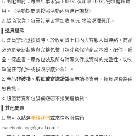
1. 宅配到府：每筆訂單未滿 1000元 須加收 100元 物流處理費
用。（活動期間則按照活動內容進行調整）
2. 超商取貨：每筆訂單皆需加收 60元 物流處理費用。
▌
退貨退款
1. 會員辦理退換貨時，於收到貨七日內與客服人員連絡，商品
必須是全新狀態與完整包裝（請注意保持商品本體、配件、贈
品、保證書、原廠包裝及所有附隨文件或資料的完整性，切勿
缺漏任何配件或損毀原廠外盒）。
2. 產品
非破損、瑕疵或寄送錯誤
而申請換貨者，換貨運費將由
您負擔。
3. 超值特賣和包膜桌遊恕不接受退換貨。
▌
其他問題
1. 您可以點選
聯絡我們
或來信客服信箱
cranebookshop@gmail.com。