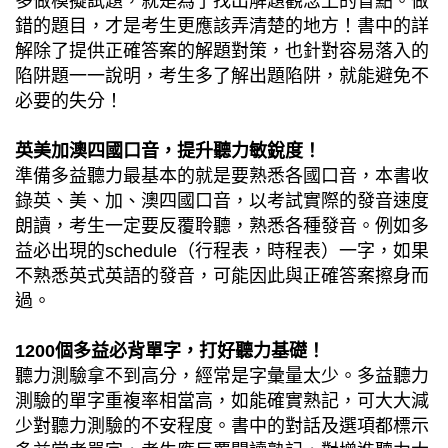
多做模擬試題，就是為了找出解題觀念上的盲點。做
錯的題目，才是考生更應該弄清楚的地方！書中的詳
解除了提供正確答案的解題對策，也針對容易落入的
陷阱題一一說明，考生多了解出題陷阱，就能避免不
必要的失分！
英美加澳四國口音，提升聽力敏銳度！
準備多益聽力最基本的就是要熟悉各國口音，本書收
錄英、美、加、澳四國口音，以考試實際的發音速度
朗讀，考生一定要反覆聆聽，熟悉各種發音。例如多
益必出現的schedule（行程表，時程表）一字，如果
不熟悉英式英語的發音，可能因此與正確答案擦身而
過。
1200個多益必背單字，打好聽力基礎！
聽力測驗拿不到高分，經常是字彙量太少。多益聽力
測驗的單字重複率相當高，如能確實熟記，可大大減
少對聽力測驗的不安程度。書中的對話及選項都標示