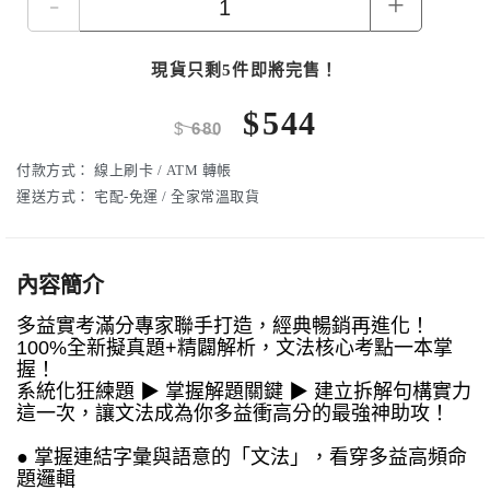
-
+
現貨只剩5件即將完售！
$
544
$
680
付款方式：
線上刷卡 / ATM 轉帳
運送方式：
宅配-免運 / 全家常溫取貨
內容簡介
多益實考滿分專家聯手打造，經典暢銷再進化！
100%全新擬真題+精闢解析，文法核心考點一本掌
握！
系統化狂練題 ▶ 掌握解題關鍵 ▶ 建立拆解句構實力
這一次，讓文法成為你多益衝高分的最強神助攻！
● 掌握連結字彙與語意的「文法」，看穿多益高頻命
題邏輯