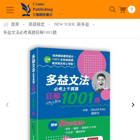
0
首頁
-
英語檢定
-
NEW TOEIC 新多益
-
多益文法必考真題狂解1001題