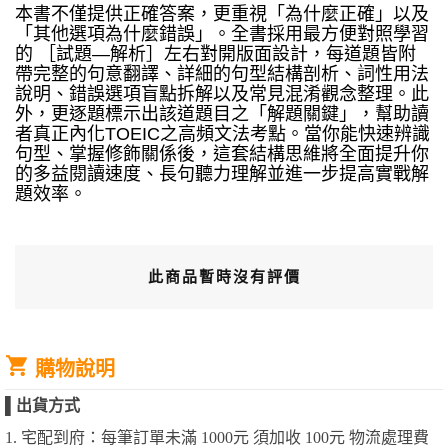
本書不僅提供正確答案，更重視「為什麼正確」以及
「其他選項為什麼錯誤」。全書採用最方便對照學習
的 ［試題—解析］左右對開版面設計，每道題皆附
帶完整的句意翻譯、詳細的句型結構剖析、詞性用法
說明、錯誤選項盲點拆解以及常見混淆觀念整理。此
外，更逐題標示出該道題目之「解題關鍵」，幫助讀
者真正內化TOEIC之高頻文法考點。當你能快速辨識
句型、掌握修飾關係後，這套結構思維將全面提升你
的多益閱讀速度、長句聽力理解並進一步提高實戰解
題效率。
此商品暫時沒有評價
購物說明
▌
出貨方式
1. 宅配到府：每筆訂單未滿 1000元 須加收 100元 物流處理費