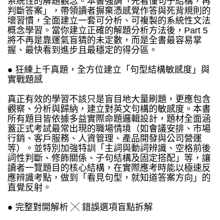
系統性的解題觀念。本書強調「先看懂句子結構，再
判斷答案」，帶領讀者摒棄憑感覺作答與死背規則的
壞習慣，全面建立一套可分析、可複製的系統性文法
概念學習。當你建立正確的解題分析方法後，Part 5
將不再是靠運氣盲猜的未定數，而是全書最容易掌
握、最快看到進步且最穩定的得分區。
● 狂練上千真題，全方位建立「句型結構敏感度」與
實戰題感
真正有效的學習不該只是盲目地大量刷題，更應包含
觀察、分析與歸納，建立對英文句構的敏感度。本書
所有題目皆依據多益實際命題邏輯設計，題材全面涵
蓋正式考試最常出現的職場情境（如會議安排、市場
行銷、客戶服務、人資管理、產品開發與公司營運
等）。並特別加強特訓「主詞與動詞辨識、空格前後
詞性判斷、修飾關係、子句結構及固定搭配」等，讓
讀者一覽題目的核心結構，在實際應考時能以極速反
應辨識考點，做到「看見句型，就知道答案方向」的
直覺反射。
● 完整對開解析 ╳ 錯誤選項盲點拆解