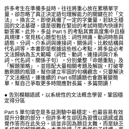
許多考生在準備多益時，往往將重心放在累積單字
量，卻忽略了真正決定語句理解能力的關鍵在於「文
法」。換言之，即使具備了一定的字彙量，若缺乏穩
固的文法基礎，還是很難在緊迫的考試時間內快速判
斷答案。此外，多益 Part 5 的考點其實高度集中且極
具規律，常見核心題型包括：詞性辨識、動詞時態與
語態、分詞、介系詞與連接詞、關係詞、比較結構與
代名詞等。本書即是根據這些核心考點，將多益必考
文法歸納為五大範疇（詞性、動詞、連接詞與介系
詞、代名詞、關係子句），分別彙整「命題重點」及
「解題策略」，並搭配大量相關考題及解說，打破零
散刷題的瓶頸，幫你建立牢固的句構觀念。只要解決
了文法癥結，連後續的 Part 6閱讀題也會跟著變簡
單，幫自己爭取更多時間應對長篇、多篇閱讀！
● 告別模糊語感，以系統性的文法概念學習，鞏固穩
定得分區
Part 5 單句填空是多益測驗中最穩定、也最容易有效
提升分數的部分，但許多考生卻因為習慣以語感或直
覺作答而在此失分。這並非因為題目太難，而是缺乏