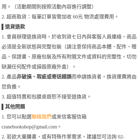
用。（活動期間則按照活動內容進行調整）
2. 超商取貨：每筆訂單皆需加收 60元 物流處理費用。
▌
退貨退款
1. 會員辦理退換貨時，於收到貨七日內與客服人員連絡，商品
必須是全新狀態與完整包裝（請注意保持商品本體、配件、贈
品、保證書、原廠包裝及所有附隨文件或資料的完整性，切勿
缺漏任何配件或損毀原廠外盒）。
2. 產品
非破損、瑕疵或寄送錯誤
而申請換貨者，換貨運費將由
您負擔。
3. 超值特賣和包膜桌遊恕不接受退換貨。
▌
其他問題
1. 您可以點選
聯絡我們
或來信客服信箱
cranebookshop@gmail.com。
2. 若欲大量購書，或有特殊作業需求，建議您可洽詢 02-