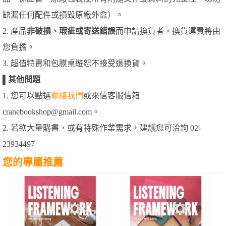
缺漏任何配件或損毀原廠外盒）。
2. 產品
非破損、瑕疵或寄送錯誤
而申請換貨者，換貨運費將由
您負擔。
3. 超值特賣和包膜桌遊恕不接受退換貨。
▌
其他問題
1. 您可以點選
聯絡我們
或來信客服信箱
cranebookshop@gmail.com。
2. 若欲大量購書，或有特殊作業需求，建議您可洽詢 02-
23934497
您的專屬推薦