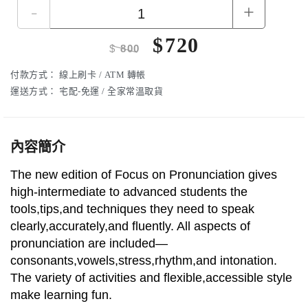
-
+
$
720
$
800
付款方式：
線上刷卡 / ATM 轉帳
運送方式：
宅配-免運 / 全家常溫取貨
內容簡介
The new edition of Focus on Pronunciation gives
high-intermediate to advanced students the
tools,tips,and techniques they need to speak
clearly,accurately,and fluently. All aspects of
pronunciation are included—
consonants,vowels,stress,rhythm,and intonation.
The variety of activities and flexible,accessible style
make learning fun.