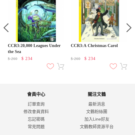
CCR3:20,000 Leagues Under
CCR3:A Christmas Carol
the Sea
$
234
$
234
$
260
$
260
會員中心
關注文鶴
訂單查詢
最新消息
修改會員資料
文鶴粉絲團
忘記密碼
加入Line好友
常見問題
文鶴教師資源平台