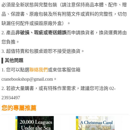
必須是全新狀態與完整包裝（請注意保持商品本體、配件、贈
品、保證書、原廠包裝及所有附隨文件或資料的完整性，切勿
缺漏任何配件或損毀原廠外盒）。
2. 產品
非破損、瑕疵或寄送錯誤
而申請換貨者，換貨運費將由
您負擔。
3. 超值特賣和包膜桌遊恕不接受退換貨。
▌
其他問題
1. 您可以點選
聯絡我們
或來信客服信箱
cranebookshop@gmail.com。
2. 若欲大量購書，或有特殊作業需求，建議您可洽詢 02-
23934497
您的專屬推薦