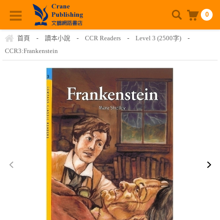
0
首頁
-
讀本小說
-
CCR Readers
-
Level 3 (2500字)
-
CCR3:Frankenstein