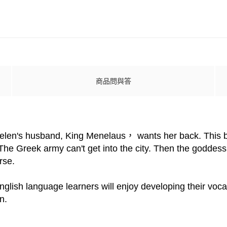
商品問與答
 Helen's husband, King Menelaus， wants her back. This be
g. The Greek army can't get into the city. Then the godde
rse.
ish language learners will enjoy developing their vocab
n.