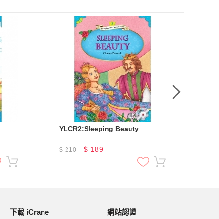
YLCR2:Sleeping Beauty
YLC
Sh
$
189
$
210
$
2
下載 iCrane
網站認證