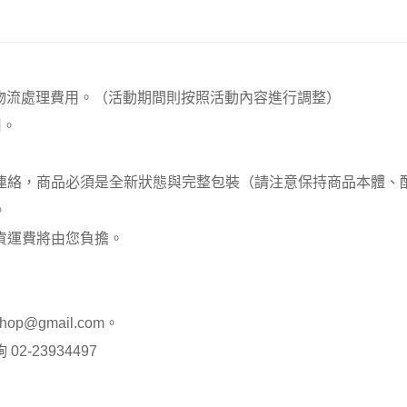
00元 物流處理費用。（活動期間則按照活動內容進行調整）
用。
員連絡，商品必須是全新狀態與完整包裝（請注意保持商品本體
。
貨運費將由您負擔。
op@gmail.com。
-23934497