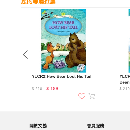
您的專屬推薦
YLCR2:How Bear Lost His Tail
YLCR
Bean
$
189
$
210
$
21
關於文鶴
會員服務