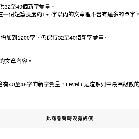
供32至40個新字彙量。
字。在一個短篇長度約150字以內的文章裡不會有過多的單字
加到1200字，仍保持32至40個新字彙量。
字的文章內容。
會有40至48字的新字彙量，Level 6是這系列中最高級數的讀
此商品暫時沒有評價