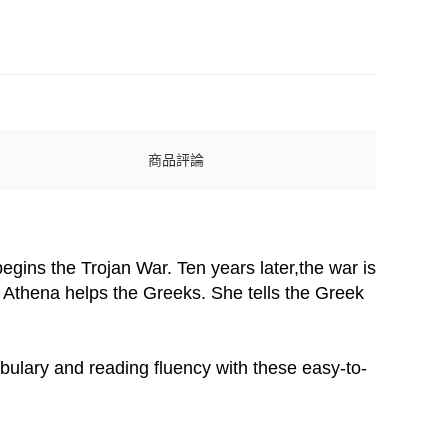
商品評論
gins the Trojan War. Ten years later,the war is
ss Athena helps the Greeks. She tells the Greek
ulary and reading fluency with these easy-to-