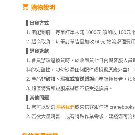
購物說明
▌
出貨方式
1. 宅配到府：每筆訂單未滿 1000元 須加收 1
2. 超商取貨：每筆訂單皆需加收 60元 物流處理費
▌
退貨退款
1. 會員辦理退換貨時，於收到貨七日內與客服人
料的完整性，切勿缺漏任何配件或損毀原廠外盒）
2. 產品
非破損、瑕疵或寄送錯誤
而申請換貨者，換
3. 超值特賣和包膜桌遊恕不接受退換貨。
▌
其他問題
1. 您可以點選
聯絡我們
或來信客服信箱 cranebooksh
2. 若欲大量購書，或有特殊作業需求，建議您可洽詢 02