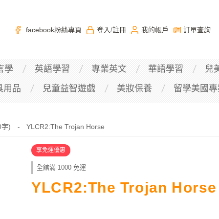
facebook粉絲專頁
登入
註冊
我的帳戶
訂單查詢
/
言學
英語學習
專業英文
華語學習
兒
具用品
兒童益智遊戲
美妝保養
留學美國專
00字)
YLCR2:The Trojan Horse
-
享免運優惠
全館滿 1000 免運
YLCR2:The Trojan Horse