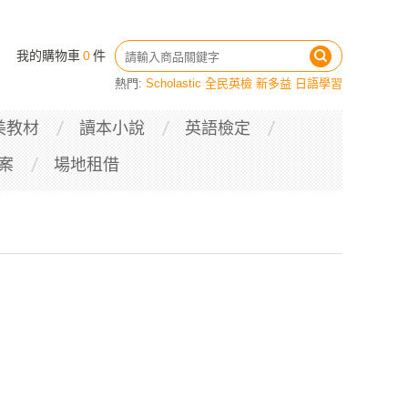
我的購物車
0
件
熱門:
Scholastic
全民英檢
新多益
日語學習
美教材
讀本小說
英語檢定
案
場地租借