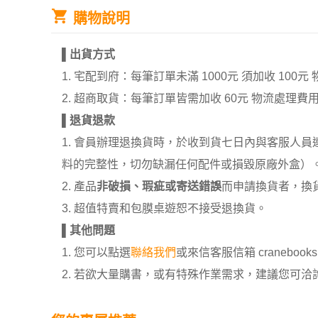
購物說明
▌
出貨方式
1. 宅配到府：每筆訂單未滿 1000元 須加收 1
2. 超商取貨：每筆訂單皆需加收 60元 物流處理費
▌
退貨退款
1. 會員辦理退換貨時，於收到貨七日內與客服人
料的完整性，切勿缺漏任何配件或損毀原廠外盒）
2. 產品
非破損、瑕疵或寄送錯誤
而申請換貨者，換
3. 超值特賣和包膜桌遊恕不接受退換貨。
▌
其他問題
1. 您可以點選
聯絡我們
或來信客服信箱 cranebooksh
2. 若欲大量購書，或有特殊作業需求，建議您可洽詢 02