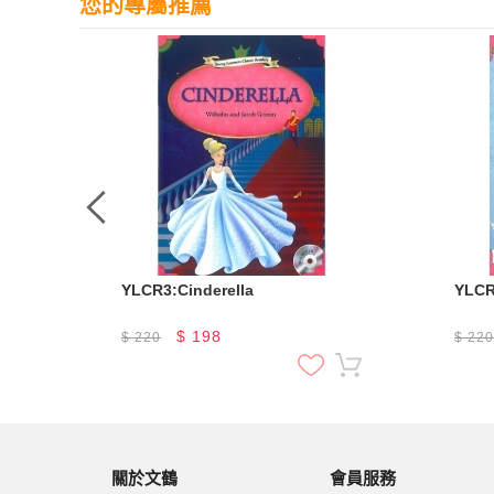
您的專屬推薦
YLCR3:Cinderella
YLCR
$
198
$
220
$
22
關於文鶴
會員服務