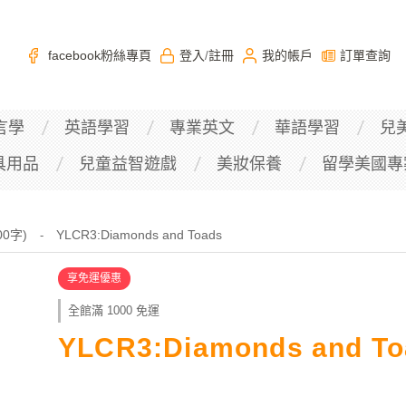
facebook粉絲專頁
登入
註冊
我的帳戶
訂單查詢
/
言學
英語學習
專業英文
華語學習
兒
具用品
兒童益智遊戲
美妝保養
留學美國專
000字)
YLCR3:Diamonds and Toads
-
享免運優惠
全館滿 1000 免運
YLCR3:Diamonds and To