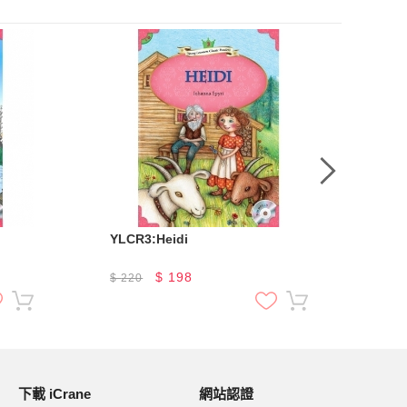
YLCR3:Heidi
YL
$
198
$
220
$
2
下載 iCrane
網站認證