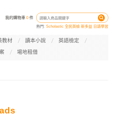
我的購物車
0
件
熱門:
Scholastic
全民英檢
新多益
日語學習
美教材
讀本小說
英語檢定
案
場地租借
ads