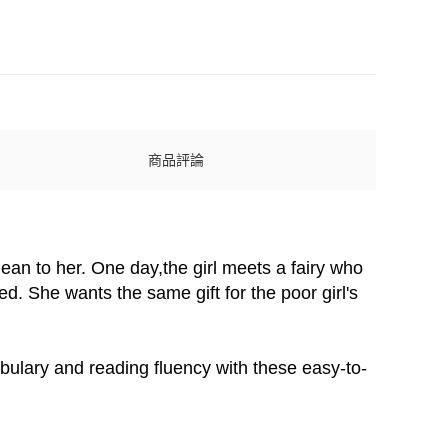
商品評論
ean to her. One day,the girl meets a fairy who
d. She wants the same gift for the poor girl's
ulary and reading fluency with these easy-to-