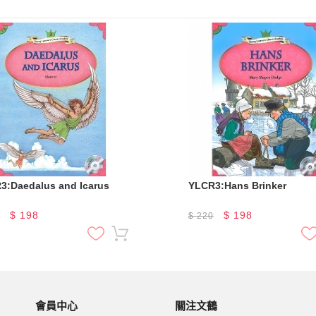
3:Daedalus and Icarus
YLCR3:Hans Brinker
$
198
$
198
0
$
220
會員中心
關注文鶴