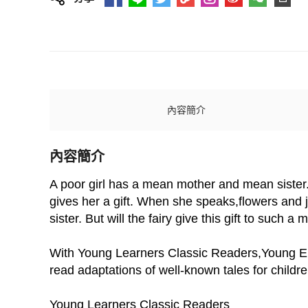
內容簡介
內容簡介
A poor girl has a mean mother and mean sister. 
gives her a gift. When she speaks,flowers and j
sister. But will the fairy give this gift to such a 
With Young Learners Classic Readers,Young Engl
read adaptations of well-known tales for childre
Young Learners Classic Readers