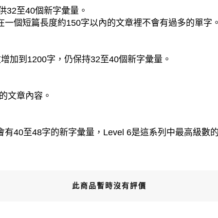
供32至40個新字彙量。
字。在一個短篇長度約150字以內的文章裡不會有過多的單字
加到1200字，仍保持32至40個新字彙量。
字的文章內容。
會有40至48字的新字彙量，Level 6是這系列中最高級數的讀
此商品暫時沒有評價