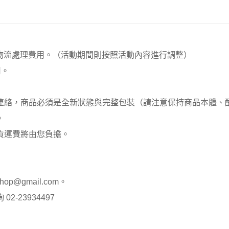
00元 物流處理費用。（活動期間則按照活動內容進行調整）
用。
員連絡，商品必須是全新狀態與完整包裝（請注意保持商品本體
。
貨運費將由您負擔。
op@gmail.com。
-23934497