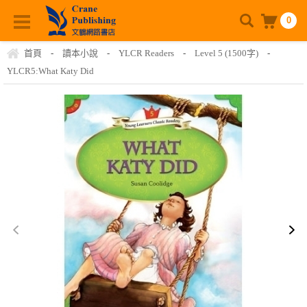
0
首頁
-
讀本小說
-
YLCR Readers
-
Level 5 (1500字)
-
YLCR5:What Katy Did