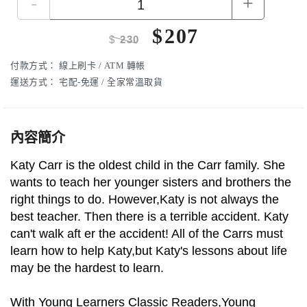
-
+
$
207
$
230
付款方式：
線上刷卡 / ATM 轉帳
運送方式：
宅配-免運 / 全家常溫取貨
內容簡介
Katy Carr is the oldest child in the Carr family. She
wants to teach her younger sisters and brothers the
right things to do. However,Katy is not always the
best teacher. Then there is a terrible accident. Katy
can't walk aft er the accident! All of the Carrs must
learn how to help Katy,but Katy's lessons about life
may be the hardest to learn.
With Young Learners Classic Readers,Young