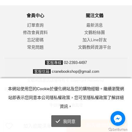
會員中心
關注文鶴
訂單查詢
最新消息
修改會員資料
文鶴粉絲團
忘記密碼
加入Line好友
常見問題
文鶴教師資源平台
客服專線
02-2393-4497
客服信箱
cranebookshop@gmail.com
文鶴網路書店版權所有 © copyright Reserved.
本網站使用您的Cookie於優化網站及您的購物經驗。繼續瀏覽網
防詐騙！我們不會要求並指示您至ATM操作。ATM只有匯款及轉帳功能，
站即表示您同意本公司隱私權政策，您可至隱私權政策了解詳細
無法解除分期付款或訂單錯誤問題。隨時可撥打165反詐騙諮詢專線。
手機版
|
電腦版
資訊。
我同意
加入購物車
加入追蹤清單