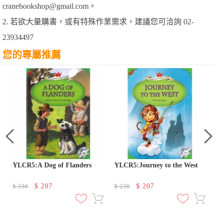
cranebookshop@gmail.com。
2. 若欲大量購書，或有特殊作業需求，建議您可洽詢 02-
23934497
您的專屬推薦
YLCR5:A Dog of Flanders
YLCR5:Journey to the West
$
207
$
207
$
230
$
230