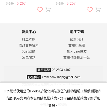
$
207
$
207
$
230
$
230
會員中心
關注文鶴
訂單查詢
最新消息
修改會員資料
文鶴粉絲團
忘記密碼
加入Line好友
常見問題
文鶴教師資源平台
客服專線
02-2393-4497
客服信箱
cranebookshop@gmail.com
文鶴網路書店版權所有 © copyright Reserved.
本網站使用您的Cookie於優化網站及您的購物經驗。繼續瀏覽網
防詐騙！我們不會要求並指示您至ATM操作。ATM只有匯款及轉帳功能，
站即表示您同意本公司隱私權政策，您可至隱私權政策了解詳細
無法解除分期付款或訂單錯誤問題。隨時可撥打165反詐騙諮詢專線。
手機版
|
電腦版
資訊。