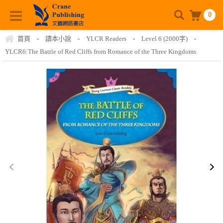
0
首頁
-
讀本小說
-
YLCR Readers
-
Level 6 (2000字)
-
YLCR6:The Battle of Red Cliffs from Romance of the Three Kingdoms