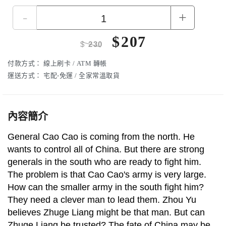
-
+
$
207
$
230
付款方式：
線上刷卡 / ATM 轉帳
運送方式：
宅配-免運 / 全家常溫取貨
內容簡介
General Cao Cao is coming from the north. He
wants to control all of China. But there are strong
generals in the south who are ready to fight him.
The problem is that Cao Cao's army is very large.
How can the smaller army in the south fight him?
They need a clever man to lead them. Zhou Yu
believes Zhuge Liang might be that man. But can
Zhuge Liang be trusted? The fate of China may be