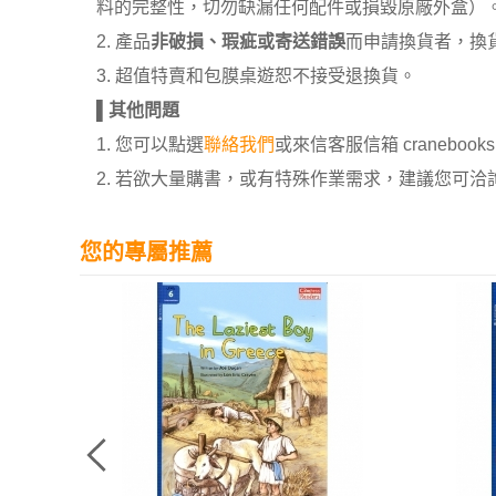
料的完整性，切勿缺漏任何配件或損毀原廠外盒）
2. 產品
非破損、瑕疵或寄送錯誤
而申請換貨者，換
3. 超值特賣和包膜桌遊恕不接受退換貨。
▌
其他問題
1. 您可以點選
聯絡我們
或來信客服信箱 cranebooksh
2. 若欲大量購書，或有特殊作業需求，建議您可洽詢 02
您的專屬推薦