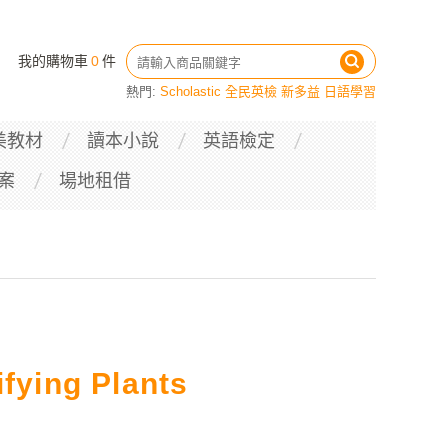
我的購物車
0
件
熱門:
Scholastic
全民英檢
新多益
日語學習
美教材
讀本小說
英語檢定
案
場地租借
ifying Plants