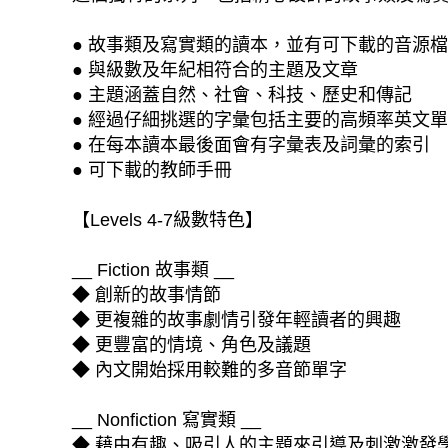
● 故事類及寫實類的讀本，並有可下載的音源檔
● 與級數及年紀相符合的主題及文章
● 主題涵蓋自然、社會、科技、歷史和傳記
● 經過仔細挑選的字彙包括主要的高頻率英文
● 在每本讀本最後面會有字彙表及詞彙的索引
● 可下載的教師手冊
【Levels 4-7級數特色】
__ Fiction 故事類 __
◆ 創新的故事情節
◆ 更複雜的故事劇情引發年輕讀者的興趣
◆ 更豐富的情境、角色及議題
◆ 內文開始採用較難的多音節單字
__ Nonfiction 寫實類 __
◆ 藉由有趣、吸引人的主題來引導及刺激激發