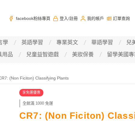
facebook粉絲專頁
登入
註冊
我的帳戶
訂單查詢
/
言學
英語學習
專業英文
華語學習
兒
具用品
兒童益智遊戲
美妝保養
留學美國專
CR7: (Non Ficiton) Classifying Plants
享免運優惠
全館滿 1000 免運
CR7: (Non Ficiton) Class