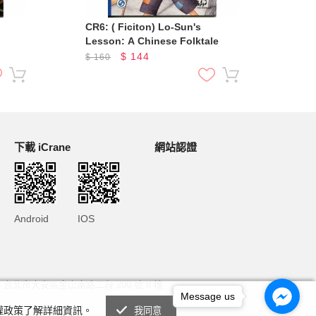
CR6: ( Ficiton) Lo-Sun's
CR6
Lesson: A Chinese Folktale
Mad
$
144
$
160
$
1
下載 iCrane
網站認證
Android
IOS
6 台北市大安區金山南路二段 200 號 8 樓
Message us
私權政策了解詳細資訊。
我同意