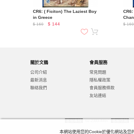
CR6: ( Ficiton) The Laziest Boy
CR6: 
in Greece
Chan
$
144
$
160
$
16
關於文鶴
會員服務
公司介紹
常見問題
最新消息
隱私權政策
聯絡我們
會員服務條款
友站連結
客服專線
02-2393-4497
客服信箱
c
本網站使用您的Cookie於優化網站