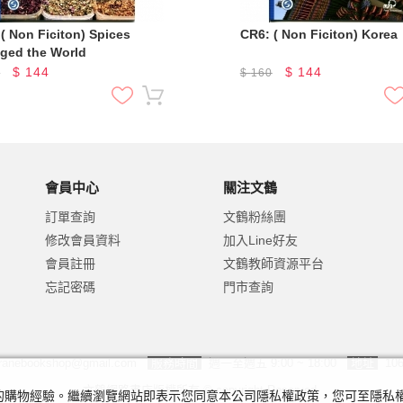
( Non Ficiton) Spices
CR6: ( Non Ficiton) Korea
ged the World
$
144
$
144
0
$
160
會員中心
關注文鶴
訂單查詢
文鶴粉絲團
修改會員資料
加入Line好友
會員註冊
文鶴教師資源平台
忘記密碼
門市查詢
ranebookshop@gmail.com
服務時間
週一至週五 9:00 ~ 18:00
地址
10
文鶴網路書店版權所有 © copyright Reserved.
及您的購物經驗。繼續瀏覽網站即表示您同意本公司隱私權政策，您可至隱