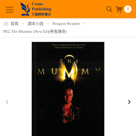
0
首頁
-
讀本小說
-
Penguin Readers
-
PR2:The Mummy (New Ed)(神鬼傳奇)