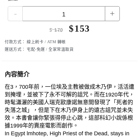
-
+
$
153
$
170
付款方式：
線上刷卡 / ATM 轉帳
運送方式：
宅配-免運 / 全家常溫取貨
內容簡介
在3，700年前，一位埃及主教被做成木乃伊，活活遭
到掩埋，並被下了永不可解的詛咒。而在1920年代，
時髦瀟灑的美國人瑞克歐康諾無意間發現了「死者的
失落之城」，但是下在木乃伊身上的遠古詛咒並未失
效。本書會讓你緊張得停止心跳，這部科幻小說係根
據1999年的賣座電影而創作。
In Egypt lmhotep, High Priest of the Dead, stays in