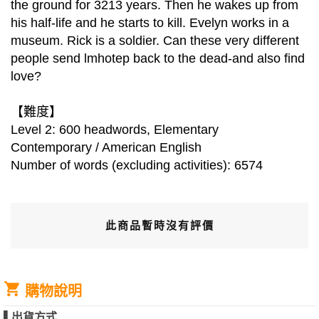
the ground for 3213 years. Then he wakes up from
his half-life and he starts to kill. Evelyn works in a
museum. Rick is a soldier. Can these very different
people send lmhotep back to the dead-and also find
love?
【難度】
Level 2: 600 headwords, Elementary
Contemporary / American English
Number of words (excluding activities): 6574
此商品暫時沒有評價
購物說明
▌
出貨方式