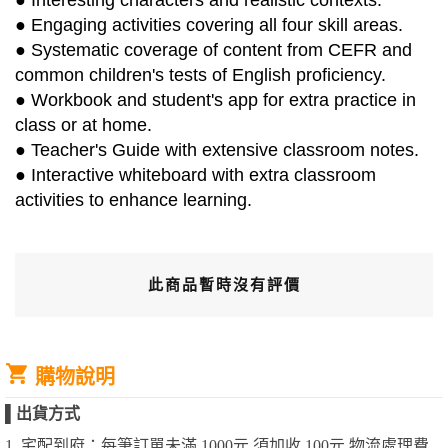
● Interesting characters and realistic contexts.
● Engaging activities covering all four skill areas.
● Systematic coverage of content from CEFR and
common children's tests of English proficiency.
● Workbook and student's app for extra practice in
class or at home.
● Teacher's Guide with extensive classroom notes.
● Interactive whiteboard with extra classroom
activities to enhance learning.
此商品暫時沒有評價
購物說明
▌
出貨方式
1. 宅配到府：每筆訂單未滿 1000元 須加收 100元 物流處理費