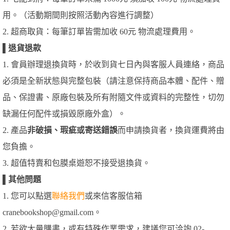
用。（活動期間則按照活動內容進行調整）
2. 超商取貨：每筆訂單皆需加收 60元 物流處理費用。
▌
退貨退款
1. 會員辦理退換貨時，於收到貨七日內與客服人員連絡，商品
必須是全新狀態與完整包裝（請注意保持商品本體、配件、贈
品、保證書、原廠包裝及所有附隨文件或資料的完整性，切勿
缺漏任何配件或損毀原廠外盒）。
2. 產品
非破損、瑕疵或寄送錯誤
而申請換貨者，換貨運費將由
您負擔。
3. 超值特賣和包膜桌遊恕不接受退換貨。
▌
其他問題
1. 您可以點選
聯絡我們
或來信客服信箱
cranebookshop@gmail.com。
2. 若欲大量購書，或有特殊作業需求，建議您可洽詢 02-