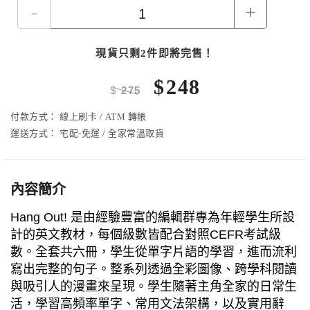
-
+
現貨只剩2件即將完售！
$
248
$
275
付款方式：
線上刷卡 / ATM 轉帳
運送方式：
宅配-免運 / 全家常溫取貨
內容簡介
Hang Out! 是由經驗豐富的編輯群專為年輕學生所設
計的英文教材，每個級數皆配合對照CEFR考試級
數。全套共六冊，學生從單字片語的學習，進而流利
寫出完整的句子。整系列透過全彩圖像、跨學科閱讀
與吸引人的漫畫來呈現。學生隨著主角全家的日常生
活，學習高頻率單字、常用文法架構，以及實用辭