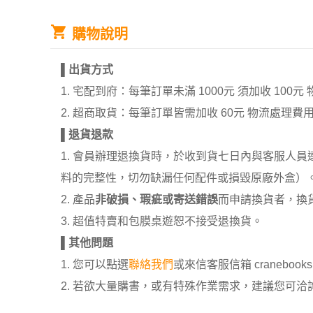
購物說明
▌
出貨方式
1. 宅配到府：每筆訂單未滿 1000元 須加收 1
2. 超商取貨：每筆訂單皆需加收 60元 物流處理費
▌
退貨退款
1. 會員辦理退換貨時，於收到貨七日內與客服人
料的完整性，切勿缺漏任何配件或損毀原廠外盒）
2. 產品
非破損、瑕疵或寄送錯誤
而申請換貨者，換
3. 超值特賣和包膜桌遊恕不接受退換貨。
▌
其他問題
1. 您可以點選
聯絡我們
或來信客服信箱 cranebooksh
2. 若欲大量購書，或有特殊作業需求，建議您可洽詢 02