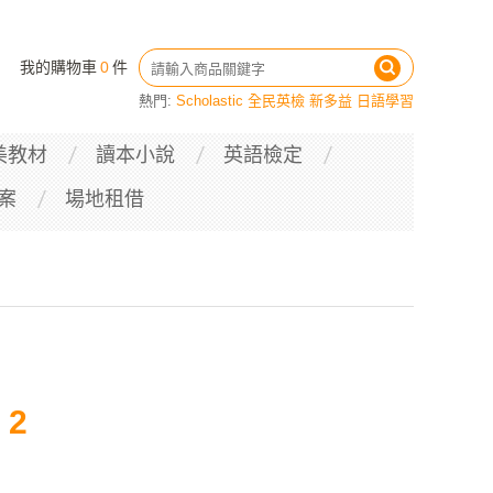
我的購物車
0
件
熱門:
Scholastic
全民英檢
新多益
日語學習
美教材
讀本小說
英語檢定
案
場地租借
 2