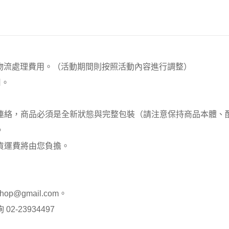
00元 物流處理費用。（活動期間則按照活動內容進行調整）
用。
員連絡，商品必須是全新狀態與完整包裝（請注意保持商品本體
。
貨運費將由您負擔。
op@gmail.com。
-23934497