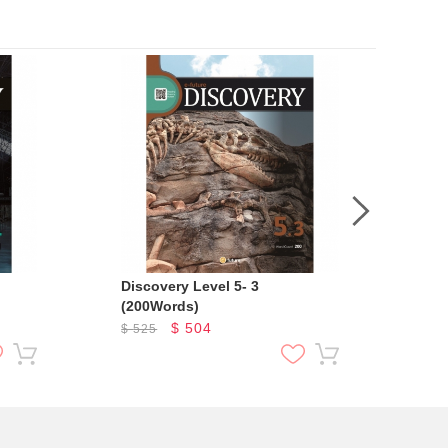
Discovery Level 5- 3
Discov
(200Words)
(18
$
504
$
525
$
5