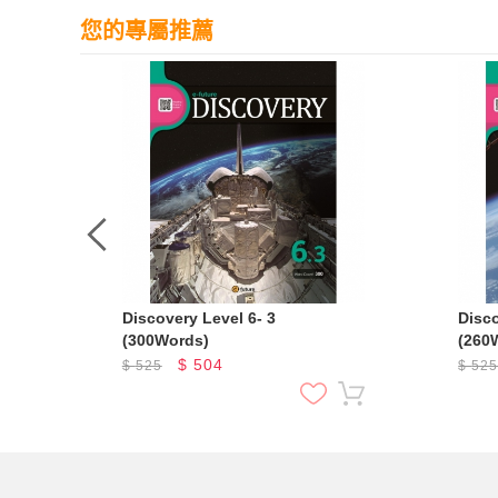
您的專屬推薦
Discovery Level 6- 3
Discovery
(300Words)
(260
$
504
$
525
$
52