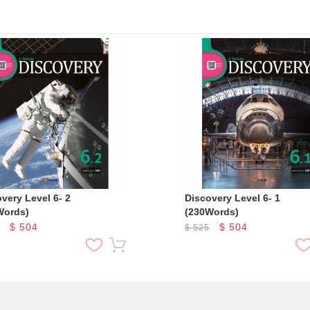
 Level 6- 2
Discovery Level 6- 1
Words)
(230Words)
$
504
$
504
5
$
525