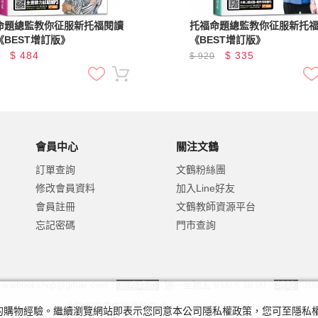
命題總監教你征服新托福閱讀
托福命題總監教你征服新托
《BEST增訂版》
《BEST增訂版》
$
484
$
335
0
$
920
會員中心
關注文鶴
訂單查詢
文鶴粉絲團
修改會員資料
加入Line好友
會員註冊
文鶴教師資源平台
忘記密碼
門市查詢
ranebookshop@gmail.com
服務時間
週一至週五 9:00 ~ 18:00
地址
10
文鶴網路書店版權所有 © copyright Reserved.
及您的購物經驗。繼續瀏覽網站即表示您同意本公司隱私權政策，您可至隱