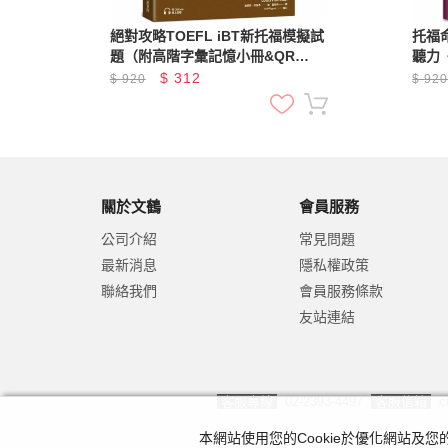
監教
絕對攻略TOEFL iBT新托福模擬試
托福
權威
題（附高階字彙記憶小冊&QR
聽力
回答
Code線上音檔）
$
312
$
920
$
92
關於文鶴
會員服務
公司介紹
常見問題
最新消息
隱私權政策
聯絡我們
會員服務條款
友站連結
客服專線
02-2393-4497
客服信箱
c
本網站使用您的Cookie於優化網站