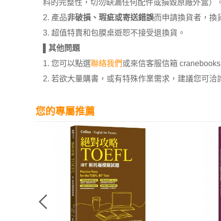
料的完整性，切勿缺漏任何配件或損毀原廠外盒）
2. 產品
非破損、瑕疵或寄送錯誤
而申請換貨者，換
3. 超值特賣和包膜桌遊恕不接受退換貨。
▌
其他問題
1. 您可以點選
聯絡我們
或來信客服信箱 cranebooksh
2. 若欲大量購書，或有特殊作業需求，建議您可洽詢 02
您的專屬推薦