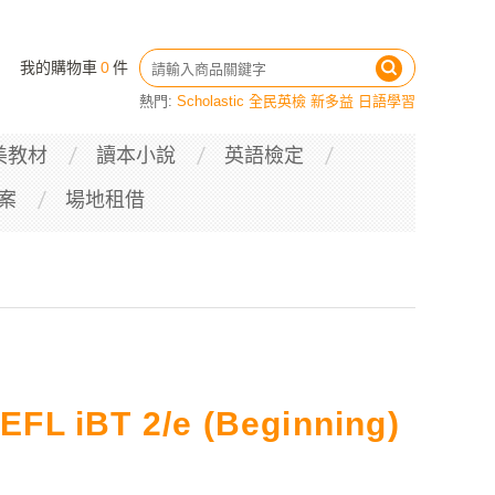
我的購物車
0
件
熱門:
Scholastic
全民英檢
新多益
日語學習
美教材
讀本小說
英語檢定
案
場地租借
OEFL iBT 2/e (Beginning)