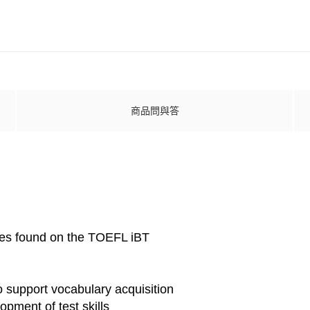
商品問與答
ypes found on the TOEFL iBT
 support vocabulary acquisition
pment of test skills