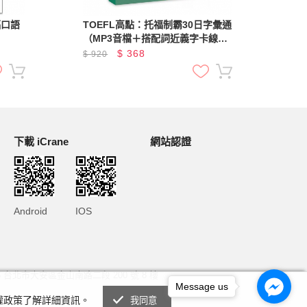
福口語
TOEFL高點：托福制霸30日字彙通
全新
（MP3音檔＋搭配詞近義字卡線上
全
下載）
解
$
368
$
920
$
9
打
音檔
下載 iCrane
網站認證
Android
IOS
6 台北市大安區金山南路二段 200 號 8 樓
Message us
私權政策了解詳細資訊。
我同意