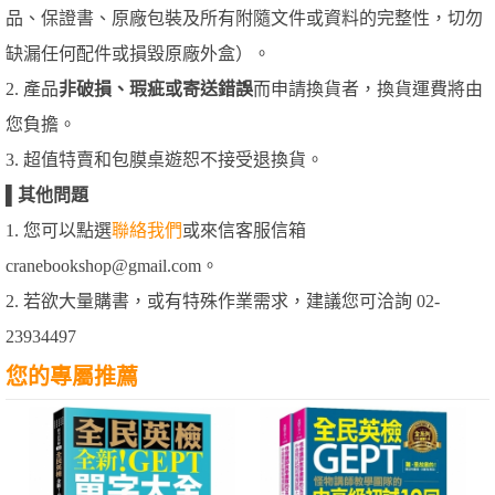
品、保證書、原廠包裝及所有附隨文件或資料的完整性，切勿
缺漏任何配件或損毀原廠外盒）。
2. 產品
非破損、瑕疵或寄送錯誤
而申請換貨者，換貨運費將由
您負擔。
3. 超值特賣和包膜桌遊恕不接受退換貨。
▌
其他問題
1. 您可以點選
聯絡我們
或來信客服信箱
cranebookshop@gmail.com。
2. 若欲大量購書，或有特殊作業需求，建議您可洽詢 02-
23934497
您的專屬推薦