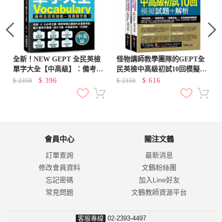
全新！NEW GEPT 全民英檢
怪物講師教學團隊的GEPT全
單字大全【中高級】：備考全
民英檢中高級初試10回模擬試
民英檢唯一推薦單字書！收錄
題+解析(2書+「Youtor App」
$
396
$
616
$
2350
$
2350
12 大必考主題，精準掌握出題
內含VRP虛擬點讀筆+防水書
傾向及重要考點，擴大應考字
套)
彙庫、提升分數，中高級英檢
一次過關！（附線上音檔 QR
碼）
會員中心
關注文鶴
訂單查詢
最新消息
修改會員資料
文鶴粉絲團
忘記密碼
加入Line好友
常見問題
文鶴教師資源平台
客服專線
02-2393-4497