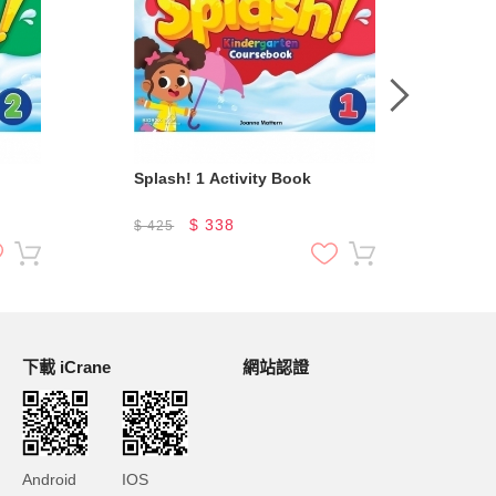
Splash! 1 Activity Book
$
338
$
425
$
4
下載 iCrane
網站認證
Android
IOS