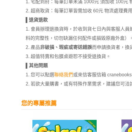
1. 宅配到府：每筆訂單未滿 1000元 須加收 1
2. 超商取貨：每筆訂單皆需加收 60元 物流處理費
▌
退貨退款
1. 會員辦理退換貨時，於收到貨七日內與客服人
料的完整性，切勿缺漏任何配件或損毀原廠外盒）
2. 產品
非破損、瑕疵或寄送錯誤
而申請換貨者，換
3. 超值特賣和包膜桌遊恕不接受退換貨。
▌
其他問題
1. 您可以點選
聯絡我們
或來信客服信箱 cranebooksh
2. 若欲大量購書，或有特殊作業需求，建議您可洽詢 02
您的專屬推薦