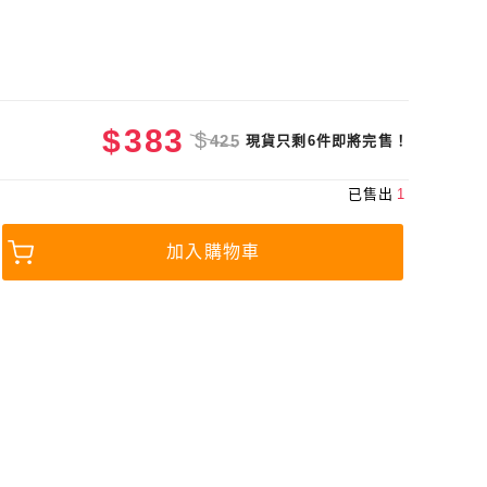
$
383
$
425
現貨只剩6件即將完售！
已售出
1
加入購物車