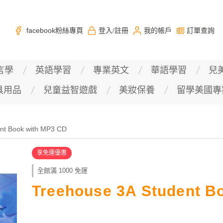
facebook粉絲專頁
登入
註冊
我的帳戶
訂單查詢
/
言學
英語學習
專業英文
華語學習
兒
具用品
兒童益智遊戲
美妝保養
留學美國專
nt Book with MP3 CD
享免運優惠
全館滿 1000 免運
Treehouse 3A Student B