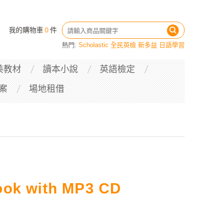
我的購物車
0
件
熱門:
Scholastic
全民英檢
新多益
日語學習
美教材
讀本小說
英語檢定
案
場地租借
ook with MP3 CD