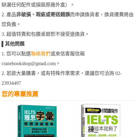
缺漏任何配件或損毀原廠外盒）。
2. 產品
非破損、瑕疵或寄送錯誤
而申請換貨者，換貨運費將由
您負擔。
3. 超值特賣和包膜桌遊恕不接受退換貨。
▌
其他問題
1. 您可以點選
聯絡我們
或來信客服信箱
cranebookshop@gmail.com。
2. 若欲大量購書，或有特殊作業需求，建議您可洽詢 02-
23934497
您的專屬推薦