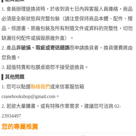
1. 會員辦理退換貨時，於收到貨七日內與客服人員連絡，商品
必須是全新狀態與完整包裝（請注意保持商品本體、配件、贈
品、保證書、原廠包裝及所有附隨文件或資料的完整性，切勿
缺漏任何配件或損毀原廠外盒）。
2. 產品
非破損、瑕疵或寄送錯誤
而申請換貨者，換貨運費將由
您負擔。
3. 超值特賣和包膜桌遊恕不接受退換貨。
▌
其他問題
1. 您可以點選
聯絡我們
或來信客服信箱
cranebookshop@gmail.com。
2. 若欲大量購書，或有特殊作業需求，建議您可洽詢 02-
23934497
您的專屬推薦