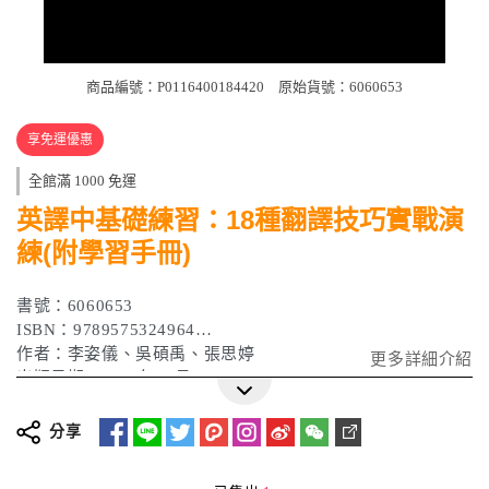
商品編號：P0116400184420
原始貨號：6060653
享免運優惠
全館滿 1000 免運
英譯中基礎練習：18種翻譯技巧實戰演
練(附學習手冊)
書號：6060653
ISBN：9789575324964
作者：李姿儀、吳碩禹、張思婷
更多詳細介紹
出版日期：2017年05月
分享