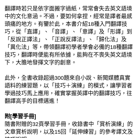
翻譯時若只是依字面搬字過紙，常常會失去英文語境
中的文化意涵。不過，要如何拿捏，經常是譯者最感
頭痛的地方。有鑒於此，本書介紹18種入門翻譯技
巧，從「直譯」、「音譯」、「意譯」及「形譯」到
「反說正譯法」、「正說反譯法」、「歸化法」及
「異化法」等，帶領翻譯初學者學會必備的18種翻譯
技巧，翻譯時便能有所依據，能夠在不喪失英文語境
下，大膽地發揮文字的創意。
此外，全書收錄超過300題來自小說、新聞媒體真實
語料的練習題，以「技巧＋演練」的模式，讓學習者
學過技巧馬上應用，確實掌握英譯中的翻譯技巧，往
翻譯高手的目標邁進！
附[學習手冊]
隨書附贈的32頁學習手冊，收錄書中「賞析演練」的
文章賞析說明，以及15回「延伸練習」的參考譯文及