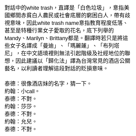
對話中的white trash，直譯是「白色垃圾」，意指美
國鄉間赤貧白人農民或社會底層的窮困白人，帶有歧
視意味，因此white trash name意指教育程度低落、
甚至是特種行業女子愛取的花名，底下列舉的
Mandy、Marilyn、Brittany都是。翻譯時若只是將這
些女子名譯成「曼迪」、「瑪麗蓮」、「布列塔
尼」，在中文語境裡則無法引起階級及社經地位的聯
想，因此建議以「歸化法」譯為台灣常見的酒店公關
藝名，以利讀者理解這段對話的貶損意味。
泰德：很像酒店妹的名字，猜一下。
約翰：小call。
泰德：不對。
約翰：莎莎。
泰德：不對。
約翰：允兒。
泰德：不對。