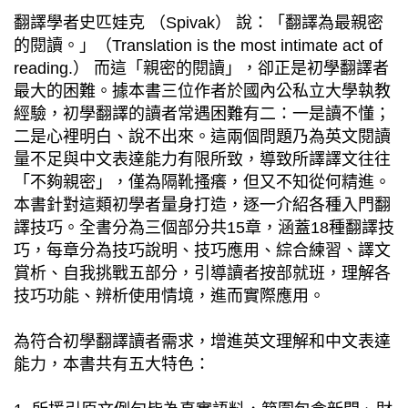
翻譯學者史匹娃克 （Spivak） 說：「翻譯為最親密
的閱讀。」（Translation is the most intimate act of
reading.） 而這「親密的閱讀」，卻正是初學翻譯者
最大的困難。據本書三位作者於國內公私立大學執教
經驗，初學翻譯的讀者常遇困難有二：一是讀不懂；
二是心裡明白、說不出來。這兩個問題乃為英文閱讀
量不足與中文表達能力有限所致，導致所譯譯文往往
「不夠親密」，僅為隔靴搔癢，但又不知從何精進。
本書針對這類初學者量身打造，逐一介紹各種入門翻
譯技巧。全書分為三個部分共15章，涵蓋18種翻譯技
巧，每章分為技巧說明、技巧應用、綜合練習、譯文
賞析、自我挑戰五部分，引導讀者按部就班，理解各
技巧功能、辨析使用情境，進而實際應用。
為符合初學翻譯讀者需求，增進英文理解和中文表達
能力，本書共有五大特色：