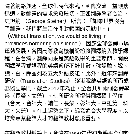
隨著網路興起、全球化時代來臨，國際交流日益頻繁
迅速，對翻譯的需求愈發殷切，正如翻譯學者喬治。
史坦納 （George Steiner） 所言：「如果世界沒有
了翻譯，我們將生活在閉封鎖國的沉默中。」
（Without translation, we would be living in
provinces bordering on silence.） 因應全球翻譯巿場
蓬勃發展，各國高等教育機構紛紛將翻譯納入教學課
程。在台灣，翻譯向來是英語教學的重要環節，開設
翻譯學程或課程的英語系所不計其數，強調聽、說、
讀、寫、譯並列為五大外語技能。此外，近年來翻譯
研究 （Translation Studies） 逐漸脫離英語系所而成
為獨立學門，截至2017年為止，全台共計兩個翻譯學
系（長榮、文藻）、七所研究所提供翻譯碩士學位
（台大、台師大、輔仁、長榮、彰師大、高雄第一科
大、文藻）。在此趨勢之下，編寫適合大學程度、以
培育專業翻譯人才的翻譯教材愈形重要。
在翻譯教材編纂上，台灣在1950年代初期幾乎全仰賴