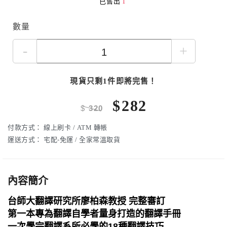
已售出
1
數量
-
+
現貨只剩1件即將完售！
$
282
$
320
付款方式：
線上刷卡 / ATM 轉帳
運送方式：
宅配-免運 / 全家常溫取貨
內容簡介
台師大翻譯研究所廖柏森教授 完整審訂
第一本專為翻譯自學者量身打造的翻譯手冊
一次學完翻譯系所必學的18種翻譯技巧