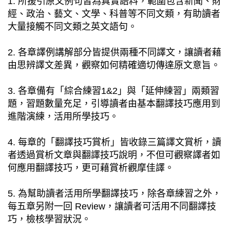
1. 所援引原文例句皆為真實語料，範圍包含新聞、財
經、政治、藝文、文學、科普等不同文類，有助讀者
大量接觸不同文類之英文語句。
2. 各章譯例講解部分皆提供兩種不同譯文，讓讀者藉
由思辨譯文差異，觀察如何精確適切傳達原文意旨。
3. 各章備有「綜合練習1&2」與「延伸練習」兩類習
題，習題數量充足，引導讀者由基本翻譯技巧應用到
進階演練，活用所學技巧。
4. 每章的「翻譯技巧賞析」皆收錄三篇譯文賞析，讀
者透過賞析文章與翻譯技巧說明，不但可觀察譯者如
何應用翻譯技巧，更可藉賞析觀摩佳譯。
5. 為幫助讀者活用所學翻譯技巧，除各章練習之外，
每五章另附一回 Review，讓讀者可活用不同翻譯技
巧，檢核學習狀況。