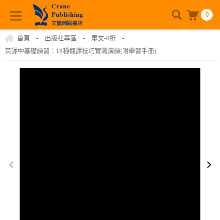
0
首頁
-
出版社專區
-
眾文-8折
-
英譯中基礎練習：18種翻譯技巧實戰演練(附學習手冊)