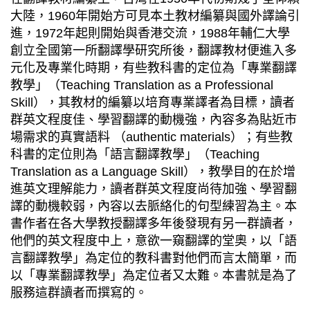
大陸，1960年開始方可見本土教材編纂與國外譯論引
進，1972年起則開始與香港交流，1988年輔仁大學
創立全國第一所翻譯學研究所後，翻譯教材便進入多
元化及專業化時期，有些教科書的定位為「專業翻譯
教學」（Teaching Translation as a Professional
Skill），其教材的編纂以培育專業譯者為目標，讀者
群英文程度佳、學習翻譯的動機強，內容多為貼近市
場需求的真實語料 （authentic materials）；有些教
科書的定位則為「語言翻譯教學」（Teaching
Translation as a Language Skill），教學目的在於增
進英文理解能力，讀者群英文程度尚待加強、學習翻
譯的動機較弱，內容以去脈絡化的句型練習為主。本
書作者在各大學教授翻譯多年後發現有另一群讀者，
他們的英文程度中上，意欲一窺翻譯的堂奧，以「語
言翻譯教學」為定位的教科書對他們而言太簡單，而
以「專業翻譯教學」為定位者又太難。本書就是為了
服務這群讀者而撰寫的。