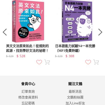
標
英文文法原來如此！從規則的
日本語能力試驗N4一本完勝
起源，找到學好文法的祕密！
（MP3免費聆聽）
$
528
$
308
$
320
$
320
會員中心
關注文鶴
訂單查詢
最新消息
修改會員資料
文鶴粉絲團
忘記密碼
加入Line好友