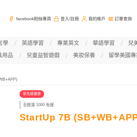
facebook粉絲專頁
登入
註冊
我的帳戶
訂單查詢
/
言學
英語學習
專業英文
華語學習
兒
具用品
兒童益智遊戲
美妝保養
留學美國專
+WB+APP)
享免運優惠
全館滿 1000 免運
StartUp 7B (SB+WB+APP