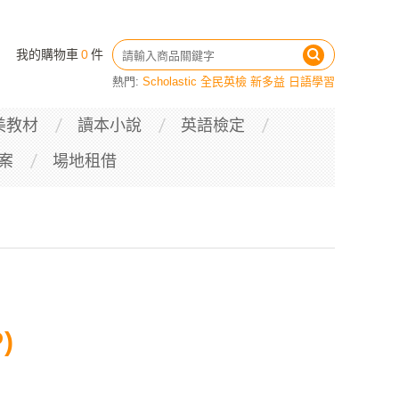
我的購物車
0
件
熱門:
Scholastic
全民英檢
新多益
日語學習
美教材
讀本小說
英語檢定
案
場地租借
)