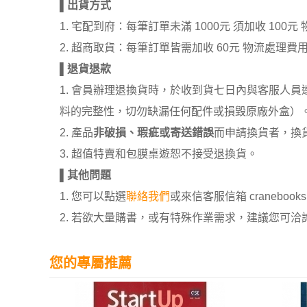
▌
出貨方式
1. 宅配到府：每筆訂單未滿 1000元 須加收 1
2. 超商取貨：每筆訂單皆需加收 60元 物流處理費
▌
退貨退款
1. 會員辦理退換貨時，於收到貨七日內與客服人
料的完整性，切勿缺漏任何配件或損毀原廠外盒）
2. 產品
非破損、瑕疵或寄送錯誤
而申請換貨者，換
3. 超值特賣和包膜桌遊恕不接受退換貨。
▌
其他問題
1. 您可以點選
聯絡我們
或來信客服信箱 cranebooksh
2. 若欲大量購書，或有特殊作業需求，建議您可洽詢 02
您的專屬推薦