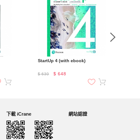
StartUp 4 (with ebook)
Sta
$
648
$
630
$
6
下載 iCrane
網站認證