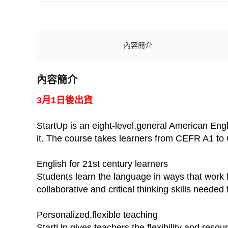
內容簡介
內容簡介
3月1日後出貨
StartUp is an eight-level,general American Eng
it. The course takes learners from CEFR A1 to C
English for 21st century learners
Students learn the language in ways that work 
collaborative and critical thinking skills needed 
Personalized,flexible teaching
StartUp gives teachers the flexibility and resou