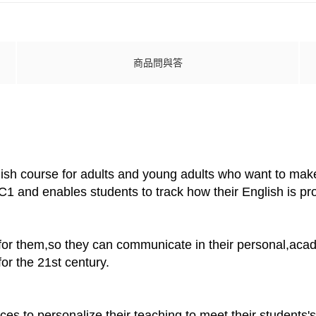
商品問與答
lish course for adults and young adults who want to make
1 and enables students to track how their English is pro
for them,so they can communicate in their personal,acade
for the 21st century.
rces to personalize their teaching to meet their students'