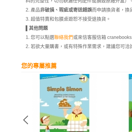
料的完整性，切勿缺漏任何配件或損毀原廠外盒）
2. 產品
非破損、瑕疵或寄送錯誤
而申請換貨者，換
3. 超值特賣和包膜桌遊恕不接受退換貨。
▌
其他問題
1. 您可以點選
聯絡我們
或來信客服信箱 cranebooksh
2. 若欲大量購書，或有特殊作業需求，建議您可洽詢 02
您的專屬推薦