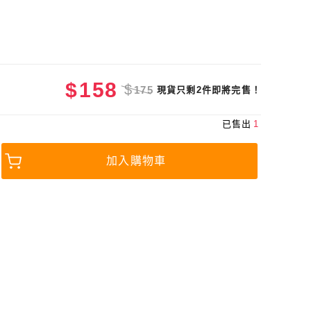
$
158
$
175
現貨只剩2件即將完售！
已售出
1
加入購物車