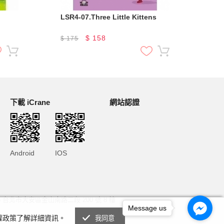
LSR4-07.Three Little Kittens
LSR
$
158
$
175
$
1
下載 iCrane
網站認證
Android
IOS
6 台北市大安區金山南路二段 200 號 8 樓
Message us
私權政策了解詳細資訊。
我同意