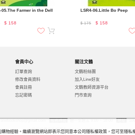
05.The Farmer in the Dell
LSR4-06.Little Bo Peep
$
158
$
158
5
$
175
會員中心
關注文鶴
訂單查詢
文鶴粉絲團
修改會員資料
加入Line好友
會員註冊
文鶴教師資源平台
忘記密碼
門市查詢
ranebookshop@gmail.com
服務時間
週一至週五 9:00 ~ 18:00
地址
10
文鶴網路書店版權所有 © copyright Reserved.
及您的購物經驗。繼續瀏覽網站即表示您同意本公司隱私權政策，您可至隱