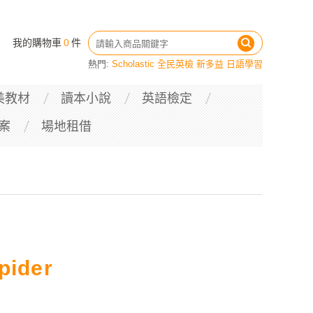
我的購物車
0
件
熱門:
Scholastic
全民英檢
新多益
日語學習
美教材
讀本小說
英語檢定
案
場地租借
pider