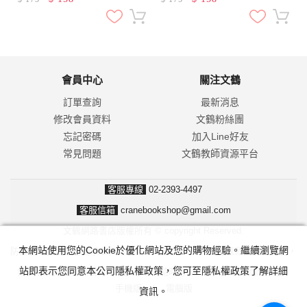
會員中心
關注文鶴
訂單查詢
最新消息
修改會員資料
文鶴粉絲團
忘記密碼
加入Line好友
常見問題
文鶴教師資源平台
客服專線
02-2393-4497
客服信箱
cranebookshop@gmail.com
文鶴網路書店版權所有 © copyright Reserved.
本網站使用您的Cookie於優化網站及您的購物經驗。繼續瀏覽網
防詐騙！我們不會要求並指示您至ATM操作。ATM只有匯款及轉帳功能，
站即表示您同意本公司隱私權政策，您可至隱私權政策了解詳細
無法解除分期付款或訂單錯誤問題。隨時可撥打165反詐騙諮詢專線。
手機版
|
電腦版
資訊。