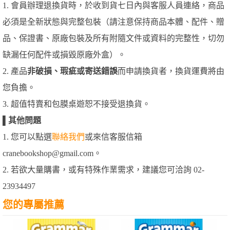
1. 會員辦理退換貨時，於收到貨七日內與客服人員連絡，商品
必須是全新狀態與完整包裝（請注意保持商品本體、配件、贈
品、保證書、原廠包裝及所有附隨文件或資料的完整性，切勿
缺漏任何配件或損毀原廠外盒）。
2. 產品
非破損、瑕疵或寄送錯誤
而申請換貨者，換貨運費將由
您負擔。
3. 超值特賣和包膜桌遊恕不接受退換貨。
▌
其他問題
1. 您可以點選
聯絡我們
或來信客服信箱
cranebookshop@gmail.com。
2. 若欲大量購書，或有特殊作業需求，建議您可洽詢 02-
23934497
您的專屬推薦