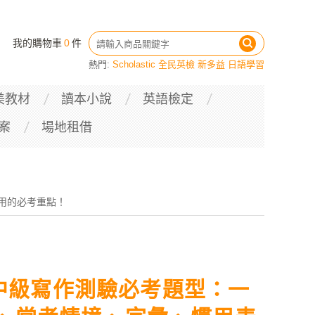
我的購物車
0
件
熱門:
Scholastic
全民英檢
新多益
日語學習
美教材
讀本小說
英語檢定
案
場地租借
有用的必考重點！
檢中級寫作測驗必考題型：一