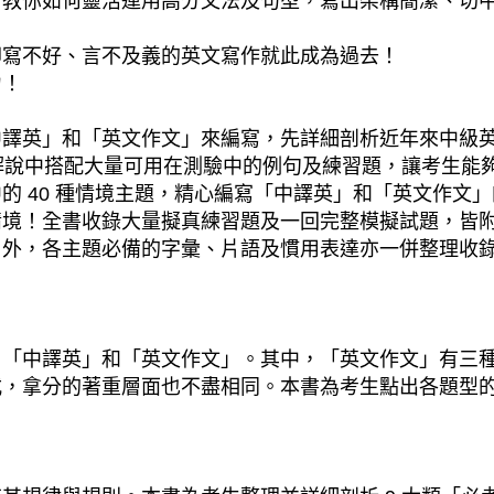
，教你如何靈活運用高分文法及句型，寫出架構簡潔、切
卻寫不好、言不及義的英文寫作就此成為過去！
力！
中譯英」和「英文作文」來編寫，先詳細剖析近年來中級
，解說中搭配大量可用在測驗中的例句及練習題，讓考生能
的 40 種情境主題，精心編寫「中譯英」和「英文作文
情境！全書收錄大量擬真練習題及一回完整模擬試題，皆
另外，各主題必備的字彙、片語及慣用表達亦一併整理收
：「中譯英」和「英文作文」。其中，「英文作文」有三
式，拿分的著重層面也不盡相同。本書為考生點出各題型