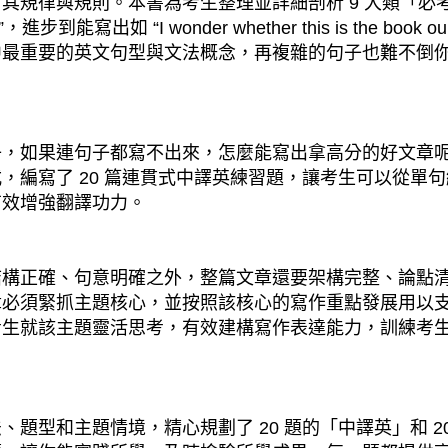
其規律與規則。本書為考生整理並詳細剖析 9 大類「必
出如 “I wonder whether this is the book our te
中最重要的英文句型與文法概念，再複雜的句子也難不倒
子，如果連句子都寫不出來，怎麼能寫出拿高分的好文章
，編寫了 20 篇連貫式中譯英練習題，讓考生可以從單
有效增強翻譯功力。
結構正確、句意明確之外，整篇文章還要架構完整、論點
必須緊抓主題核心，並按照該核心的寫作重點發展用以支持
考生就該主題靈活思考，有效建構寫作表達能力，訓練考
題型和主題情境，精心規劃了 20 題的「中譯英」和 