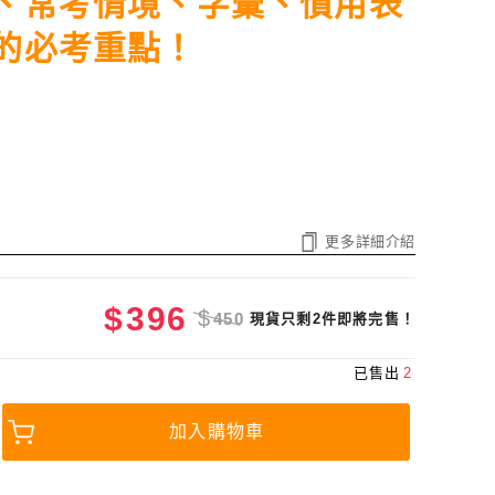
、常考情境、字彙、慣用表
的必考重點！
更多詳細介紹
$
396
$
450
現貨只剩2件即將完售！
已售出
2
加入購物車