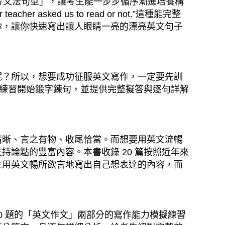
考文法句型」，讓考生能一步步循序漸進培養構
acher asked us to read or not.”這種能完整
你，讓你快速寫出讓人眼睛一亮的漂亮英文句子
呢？所以，想要成功征服英文寫作，一定要先訓
句練習開始鍛字鍊句，並提供完整擬答與逐句詳解
清晰、言之有物、收尾恰當。而想要用英文流暢
論點的豐富內容。本書收錄 20 篇按照近年來
生用英文暢所欲言地寫出自己想表達的內容，而
20 題的「英文作文」兩部分的寫作能力模擬練習