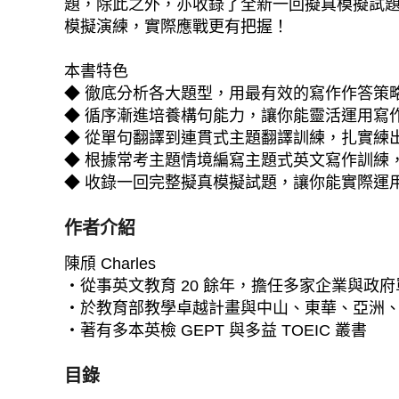
題，除此之外，亦收錄了全新一回擬真模擬試
模擬演練，實際應戰更有把握！
本書特色
◆ 徹底分析各大題型，用最有效的寫作作答策
◆ 循序漸進培養構句能力，讓你能靈活運用寫
◆ 從單句翻譯到連貫式主題翻譯訓練，扎實練
◆ 根據常考主題情境編寫主題式英文寫作訓練
◆ 收錄一回完整擬真模擬試題，讓你能實際運
作者介紹
陳頎 Charles
‧從事英文教育 20 餘年，擔任多家企業與政
‧於教育部教學卓越計畫與中山、東華、亞洲
‧著有多本英檢 GEPT 與多益 TOEIC 叢書
目錄