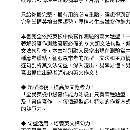
收錄常考情境主題必備單字、片語、慣用表達
只給你最完整、最有用的必考重點，讓想得到
完全掌握英檢出題趨勢，厚植考生應試寫作能
本書完全依照英檢中級寫作測驗的兩大題型「
著解說寫作測驗答題必備的 9 大類文法句型
文法句型後，本書特別融入最常出現在測驗當中
種應考重點，征服最常考的題型、文法和主題
逐句剖析其文法句型，深入淺出、易學易懂。
寫出抓住出題老師心的英文作文！
◆ 題型透視，提高英文應考力！
「全民英檢中級寫作能力測驗」只有兩種題型
及「書信寫作」。每個題型都有特定的作答方
的競爭力。
◆ 句型活用，培養英文構句力！