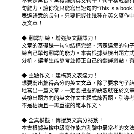
不管是再長、再複雜的英文句子，句子構成都有
句能力，讓你從只能寫出短句的“This is a book.”，進步到能寫
表達語意的長句。只要把握住幾種在英文寫作
及文章！
◆ 翻譯訓練，增強英文翻譯力！
文章的基礎是一句句結構完整、清楚達意的句
練自己單句翻譯的能力。本書根據英檢出題方式
分析，讓考生能參考並修正自己的翻譯弱點，
◆ 主題作文，建構英文表達力！
想要寫出能得高分的英文文章，除了要求句子
地寫出一篇文章，一定要把握的訣竅就在於文章
英檢出題方向的英文作文主題式練習題，引導
不是枯燥且一再重複的範本作文。
◆ 全真模擬，傳授英文高分祕笈！
本書根據英檢中級寫作能力測驗中最常考的文法、