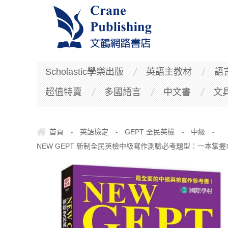
Scholastic學樂出版
英語主教材
語
超值特賣
多國語言
中文書
文
首頁
英語檢定
GEPT 全民英檢
中級
-
-
-
-
NEW GEPT 新制全民英檢中級寫作測驗必考題型：一本