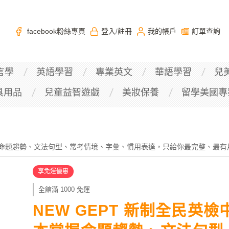
facebook粉絲專頁
登入
註冊
我的帳戶
訂單查詢
/
言學
英語學習
專業英文
華語學習
兒
具用品
兒童益智遊戲
美妝保養
留學美國專
掌握命題趨勢、文法句型、常考情境、字彙、慣用表達，只給你最完整、最
享免運優惠
全館滿 1000 免運
NEW GEPT 新制全民英