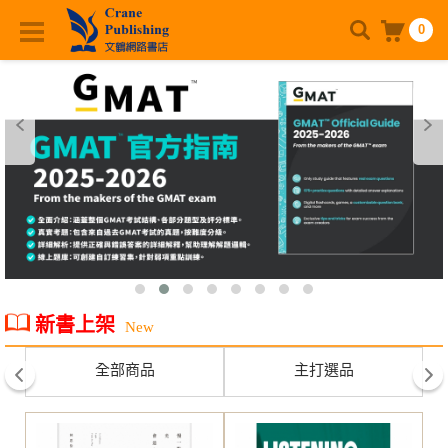
0
新書上架
New
全部商品
主打選品
prev