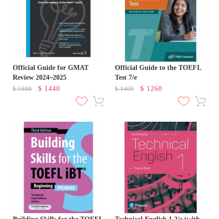
Official Guide for GMAT
Official Guide to the TOEFL
Review 2024~2025
Test 7/e
$
1440
$
1260
$
1600
$
1400