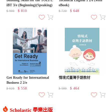
Building Skills for the TOEFL
Technical English 1 2/e (with
iBT 3/e (Beginning)(Speaking)
eBook)
$
810
$
648
$
900
$
720
Get Ready for International
情境式臺灣手語教材
Business 2 2/e
$
558
$
464
$
620
$
580
Scholastic 學樂出版