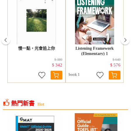
prev
試
慢一點，光會追上你
Listening Framework
(Elementary) 1
460
$ 380
$ 640
05
342
576
$
$
book 1
熱門新書
Hot