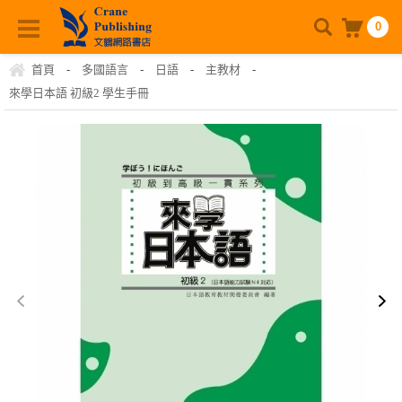
0
首頁
-
多國語言
-
日語
-
主教材
-
來學日本語 初級2 學生手冊