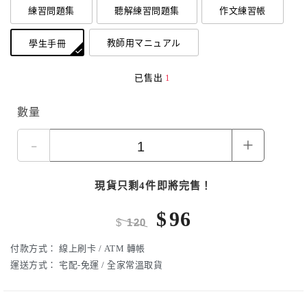
練習問題集
聽解練習問題集
作文練習帳
教師用マニュアル
學生手冊
已售出
1
數量
-
+
現貨只剩4件即將完售！
$
96
$
120
付款方式：
線上刷卡 / ATM 轉帳
運送方式：
宅配-免運 / 全家常溫取貨