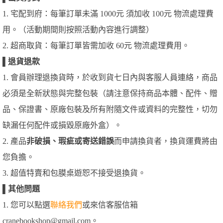
1. 宅配到府：每筆訂單未滿 1000元 須加收 100元 物流處理費
用。（活動期間則按照活動內容進行調整）
2. 超商取貨：每筆訂單皆需加收 60元 物流處理費用。
▌
退貨退款
1. 會員辦理退換貨時，於收到貨七日內與客服人員連絡，商品
必須是全新狀態與完整包裝（請注意保持商品本體、配件、贈
品、保證書、原廠包裝及所有附隨文件或資料的完整性，切勿
缺漏任何配件或損毀原廠外盒）。
2. 產品
非破損、瑕疵或寄送錯誤
而申請換貨者，換貨運費將由
您負擔。
3. 超值特賣和包膜桌遊恕不接受退換貨。
▌
其他問題
1. 您可以點選
聯絡我們
或來信客服信箱
cranebookshop@gmail.com。