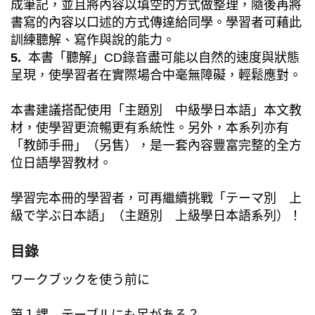
成筆記，並且將內容以填空的方式做整理，隨後再將
書寫的內容以口述的方式傳達給同學。學習者可藉此
訓練聽解、寫作與說的能力。
5.
本書「聽解」CD錄音盡可能以自然的速度與狀態
呈現，使學習者在實際場合中毫無障礙，輕鬆應對。
本書建議搭配使用「主題別 中級學日本語」本文教
材，使學習更流暢更有系統性。另外，本系列亦有
「教師手冊」（另售），是一套內容豐富完整的全方
位日語學習教材。
學習完本冊的學習者，可再繼續挑戰「テーマ別 上
級で学ぶ日本語」（主題別 上級學日本語系列）！
目錄
ワークブックを使う前に
第１課 テーブルにも足がある？