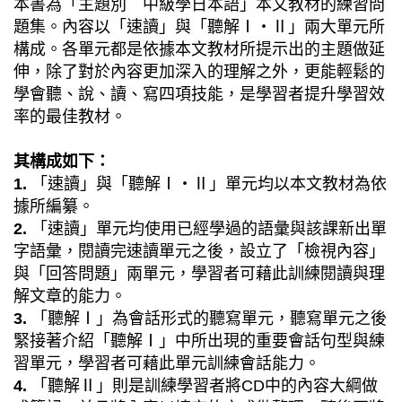
本書為「主題別 中級學日本語」本文教材的練習問
題集。內容以「速讀」與「聽解Ⅰ‧Ⅱ」兩大單元所
構成。各單元都是依據本文教材所提示出的主題做延
伸，除了對於內容更加深入的理解之外，更能輕鬆的
學會聽、說、讀、寫四項技能，是學習者提升學習效
率的最佳教材。
其構成如下：
1.
「速讀」與「聽解Ⅰ‧Ⅱ」單元均以本文教材為依
據所編纂。
2.
「速讀」單元均使用已經學過的語彙與該課新出單
字語彙，閱讀完速讀單元之後，設立了「檢視內容」
與「回答問題」兩單元，學習者可藉此訓練閱讀與理
解文章的能力。
3.
「聽解Ⅰ」為會話形式的聽寫單元，聽寫單元之後
緊接著介紹「聽解Ⅰ」中所出現的重要會話句型與練
習單元，學習者可藉此單元訓練會話能力。
4.
「聽解Ⅱ」則是訓練學習者將CD中的內容大綱做