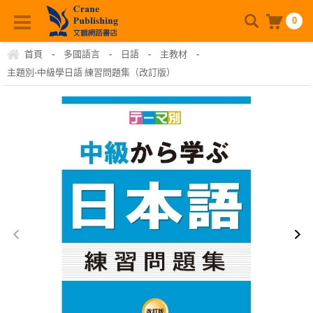
0
首頁
-
多國語言
-
日語
-
主教材
-
主題別-中級學日語 練習問題集（改訂版）