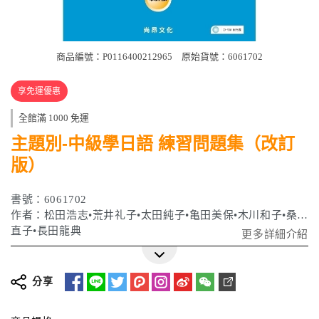
商品編號：P0116400212965
原始貨號：6061702
享免運優惠
全館滿 1000 免運
主題別-中級學日語 練習問題集（改訂
版）
書號：6061702
作者：松田浩志•荒井礼子•太田純子•亀田美保•木川和子•桑原
直子•長田龍典
更多詳細介紹
ISBN：9789866946585
出版日期：2008年12月
分享