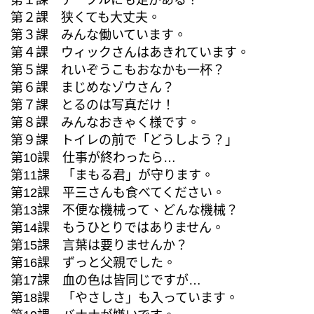
第２課 狭くても大丈夫。
第３課 みんな働いています。
第４課 ウィックさんはあきれています。
第５課 れいぞうこもおなかも一杯？
第６課 まじめなゾウさん？
第７課 とるのは写真だけ！
第８課 みんなおきゃく様です。
第９課 トイレの前で「どうしよう？」
第10課 仕事が終わったら…
第11課 「まもる君」が守ります。
第12課 平三さんも食べてください。
第13課 不便な機械って、どんな機械？
第14課 もうひとりではありません。
第15課 言葉は要りませんか？
第16課 ずっと父親でした。
第17課 血の色は皆同じですが…
第18課 「やさしさ」も入っています。