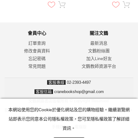
會員中心
關注文鶴
訂單查詢
最新消息
修改會員資料
文鶴粉絲團
忘記密碼
加入Line好友
常見問題
文鶴教師資源平台
客服專線
02-2393-4497
客服信箱
cranebookshop@gmail.com
文鶴網路書店版權所有 © copyright Reserved.
本網站使用您的Cookie於優化網站及您的購物經驗。繼續瀏覽網
防詐騙！我們不會要求並指示您至ATM操作。ATM只有匯款及轉帳功能，
站即表示您同意本公司隱私權政策，您可至隱私權政策了解詳細
無法解除分期付款或訂單錯誤問題。隨時可撥打165反詐騙諮詢專線。
手機版
|
電腦版
資訊。