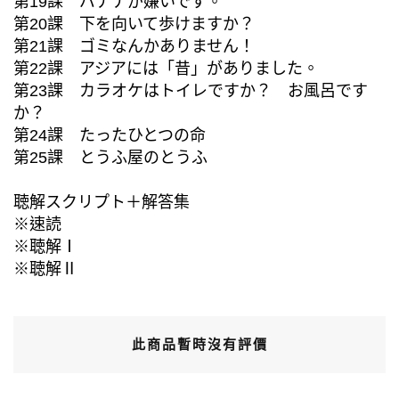
第19課 バナナが嫌いです。
第20課 下を向いて歩けますか？
第21課 ゴミなんかありません！
第22課 アジアには「昔」がありました。
第23課 カラオケはトイレですか？ お風呂です
か？
第24課 たったひとつの命
第25課 とうふ屋のとうふ
聴解スクリプト＋解答集
※速読
※聴解Ⅰ
※聴解Ⅱ
此商品暫時沒有評價