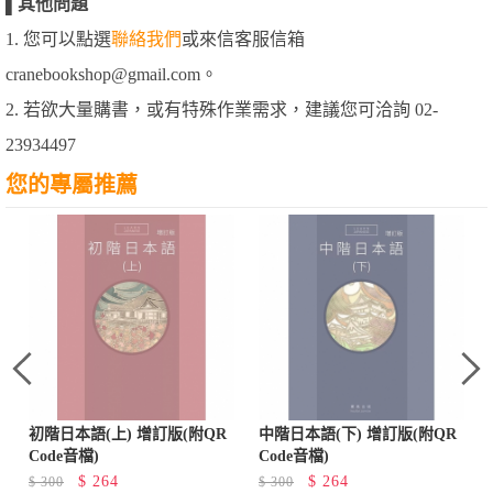
▌
其他問題
1. 您可以點選
聯絡我們
或來信客服信箱
cranebookshop@gmail.com。
2. 若欲大量購書，或有特殊作業需求，建議您可洽詢 02-
23934497
您的專屬推薦
初階日本語(上) 增訂版(附QR
中階日本語(下) 增訂版(附QR
Code音檔)
Code音檔)
$
264
$
264
$
300
$
300