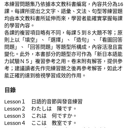
本練習問題集乃依據本文教科書編寫，內容共分為16
課。每課所提出之文字、語彙、文法、句型等練習題
均由本文教科書所延伸而來，學習者能確實掌握每課
的學習內容。
各課的複習項目略有不同，每課５到８大題不等；原
則上以「填空」、「選擇」、「造句」、「看圖回答
問題」、「回答問題」等題型所構成，內容活潑且富
變化。此外，本書部分的題型亦可作為「新日本語能
力試驗Ｎ５」複習參考之用。卷末附有解答，提供參
考；建議讀者先作完練習題之後再參考解答，如此才
能正確的達到檢視學習成效的作用。
目錄
Lesson１ 日語的音節與發音練習
Lesson２ わたしは 陳です。
Lesson３ これは 何ですか。
Lesson４ ここは 教室です。