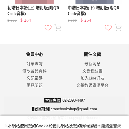
初階日本語(上) 增訂版(附QR
中階日本語(下) 增訂版(附QR
Code音檔)
Code音檔)
$
264
$
264
$
300
$
300
會員中心
關注文鶴
訂單查詢
最新消息
修改會員資料
文鶴粉絲團
忘記密碼
加入Line好友
常見問題
文鶴教師資源平台
客服專線
02-2393-4497
客服信箱
cranebookshop@gmail.com
文鶴網路書店版權所有 © copyright Reserved.
本網站使用您的Cookie於優化網站及您的購物經驗。繼續瀏覽網
防詐騙！我們不會要求並指示您至ATM操作。ATM只有匯款及轉帳功能，