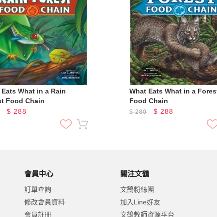
 Eats What in a Rain
What Eats What in a Fores
st Food Chain
Food Chain
$
288
$
288
0
$
280
會員中心
關注文鶴
訂單查詢
文鶴粉絲團
修改會員資料
加入Line好友
會員註冊
文鶴教師資源平台