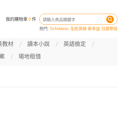
我的購物車
0
件
熱門:
Scholastic
全民英檢
新多益
日語學習
美教材
讀本小說
英語檢定
案
場地租借