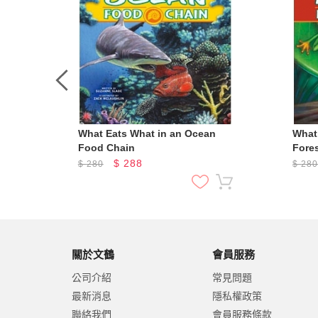
What Eats What in an Ocean
What
Food Chain
Fore
$
288
$
280
$
28
關於文鶴
會員服務
公司介紹
常見問題
最新消息
隱私權政策
聯絡我們
會員服務條款