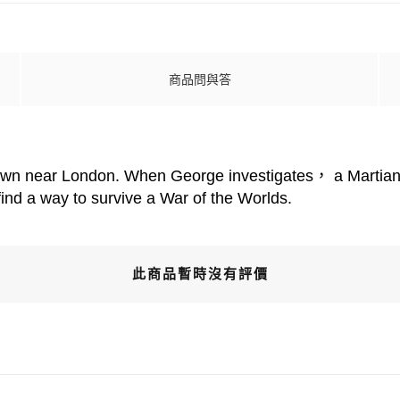
商品問與答
down near London. When George investigates， a Martian
find a way to survive a War of the Worlds.
此商品暫時沒有評價