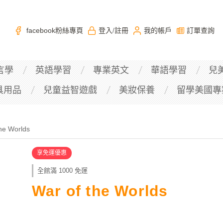
facebook粉絲專頁
登入
註冊
我的帳戶
訂單查詢
/
言學
英語學習
專業英文
華語學習
兒
具用品
兒童益智遊戲
美妝保養
留學美國專
the Worlds
享免運優惠
全館滿 1000 免運
War of the Worlds