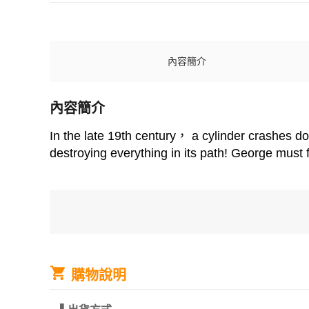
內容簡介
內容簡介
In the late 19th century， a cylinder crashes 
destroying everything in its path! George must 
購物說明