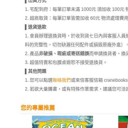
▌
出貨方式
1. 宅配到府：每筆訂單未滿 1000元 須加收 1
2. 超商取貨：每筆訂單皆需加收 60元 物流處理費
▌
退貨退款
1. 會員辦理退換貨時，於收到貨七日內與客服人
料的完整性，切勿缺漏任何配件或損毀原廠外盒）
2. 產品
非破損、瑕疵或寄送錯誤
而申請換貨者，換
3. 超值特賣和包膜桌遊恕不接受退換貨。
▌
其他問題
1. 您可以點選
聯絡我們
或來信客服信箱 cranebooksh
2. 若欲大量購書，或有特殊作業需求，建議您可洽詢 02
您的專屬推薦