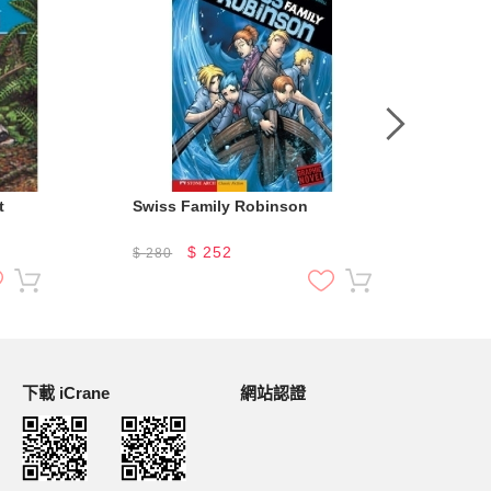
t
Swiss Family Robinson
Per
$
252
$
280
$
2
下載 iCrane
網站認證