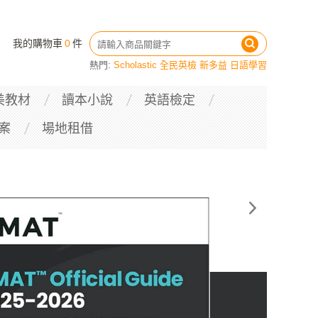
我的購物車
0
件
熱門:
Scholastic
全民英檢
新多益
日語學習
美教材
讀本小說
英語檢定
案
場地租借