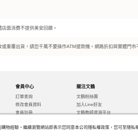
體店面消費不提供美安回饋。
款或重覆出貨，請您千萬不要操作ATM提款機。網路折扣與實體門市
會員中心
關注文鶴
訂單查詢
文鶴粉絲團
修改會員資料
加入Line好友
會員註冊
文鶴教師資源平台
忘記密碼
門市查詢
及您的購物經驗。繼續瀏覽網站即表示您同意本公司隱私權政策，您可至隱