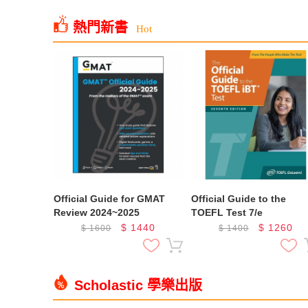
熱門新書
Hot
Official Guide for GMAT
Official Guide to the
Review 2024~2025
TOEFL Test 7/e
$
1440
$
1260
$
1600
$
1400
Scholastic 學樂出版