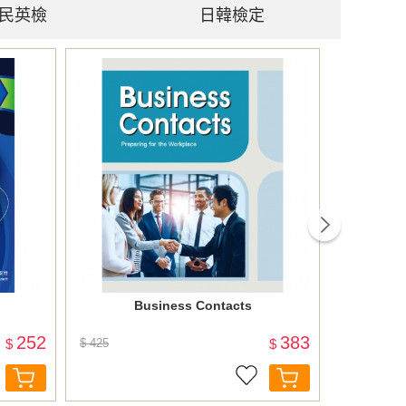
民英檢
日韓檢定
next
Business Contacts
NEW TO
「解題策略
252
383
$
$ 425
$
$ 720