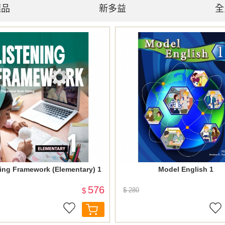
選品
新多益
全
ing Framework (Elementary) 1
Model English 1
576
$
$ 280