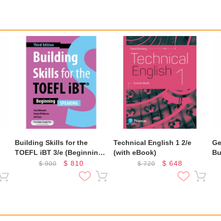
Building Skills for the
Technical English 1 2/e
Ge
TOEFL iBT 3/e (Beginning)
(with eBook)
Bu
(Speaking)
$
810
$
648
$
900
$
720