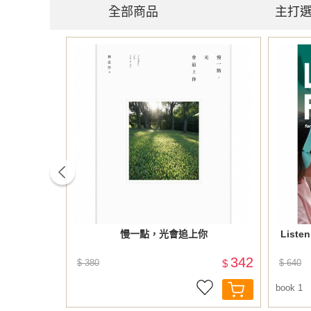
全部商品
主打
prev
3文法 (修
慢一點，光會追上你
Listen
405
342
$
$ 380
$
$ 640
book 1