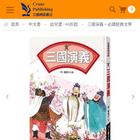
0
首頁
-
中文書
-
幼兒書 - 66折起
-
三國演義－必讀經典文學