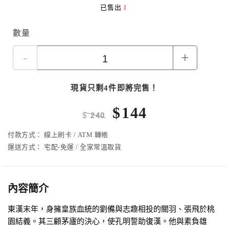
已售出
1
數量
-
+
現貨只剩4件即將完售！
$
144
$
240
付款方式：
線上刷卡 / ATM 轉帳
運送方式：
宅配-免運 / 全家常溫取貨
內容簡介
東漢末年，身擁皇族血統的劉備與志趣相投的關羽、張飛於桃
園結義。其三顧茅廬的決心，使孔明誓助復漢。他與素負雄