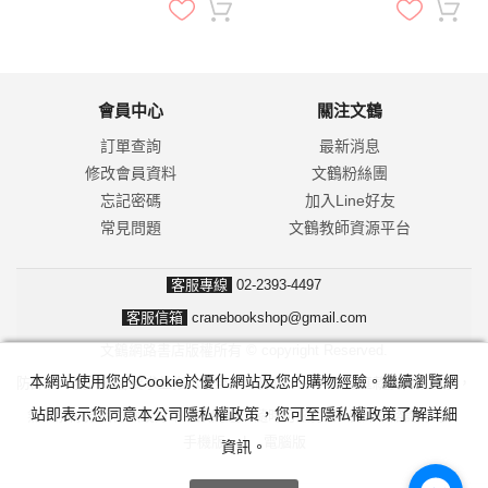
會員中心
關注文鶴
訂單查詢
最新消息
修改會員資料
文鶴粉絲團
忘記密碼
加入Line好友
常見問題
文鶴教師資源平台
客服專線
02-2393-4497
客服信箱
cranebookshop@gmail.com
文鶴網路書店版權所有 © copyright Reserved.
本網站使用您的Cookie於優化網站及您的購物經驗。繼續瀏覽網
防詐騙！我們不會要求並指示您至ATM操作。ATM只有匯款及轉帳功能，
站即表示您同意本公司隱私權政策，您可至隱私權政策了解詳細
無法解除分期付款或訂單錯誤問題。隨時可撥打165反詐騙諮詢專線。
手機版
|
電腦版
資訊。