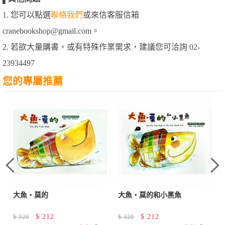
1. 您可以點選
聯絡我們
或來信客服信箱
cranebookshop@gmail.com。
2. 若欲大量購書，或有特殊作業需求，建議您可洽詢 02-
23934497
您的專屬推薦
大魚‧莫的
大魚‧莫的和小黑魚
$
212
$
212
$
320
$
320