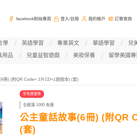
facebook粉絲專頁
登入
註冊
我的帳戶
訂單查詢
/
言學
英語學習
專業英文
華語學習
兒
具用品
兒童益智遊戲
美妝保養
留學美國專
) (附QR Code+ 2片CD+1遊戲本) (套)
享免運優惠
全館滿 1000 免運
公主童話故事(6冊) (附QR C
(套)