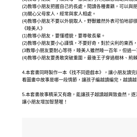
(2)教導小朋友把握自己的長處，閱讀各種書籍，可以與
(3)關心父母家人，經常與家人相處。
(4)教導小朋友不要以外貌取人，野獸雖然外表可怕地卻
《睡美人》
(1)教導小朋友，要懂禮貌，要尊敬長輩。
(2)教導小朋友要小心謹慎，不要好奇，對於尖利的東西
(3教導小朋友要耐心等待，睡美人雖然睡一百年，但過
(4)教導小朋友要勇敢突破重圍，最後王子穿過樹林、荊
4.本套書同時製作一本《找不同遊戲本》，讓小朋友讀
看圖畫中故事是哪一段情節，讓孩子編越讀編完，越讀越
5.本套書故事精采又有趣，能讓孩子越讀越興致盎然，
讓小朋友增加智慧喔！