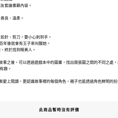
朋友套論書籍內容。
很善良、溫柔。
，如針、剪刀，要小心刺到手。
一百年後就會有王子來叫醒她。
棘，終於找到睡美人。
完故事之後，可以透過遊戲本中的圖畫，找出兩張圖之間的不同之處
有趣。
逐漸愛上閱讀，更認識故事裡的每個角色，親子也能透過角色鮮明的
此商品暫時沒有評價