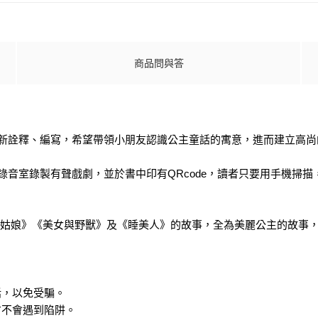
商品問與答
重新詮釋、編寫，希望帶領小朋友認識公主童話的寓意，進而建立高尚
錄音室錄製有聲戲劇，並於書中印有QRcode，讀者只要用手機掃
姆指姑娘》《美女與野獸》及《睡美人》的故事，全為美麗公主的故事
話，以免受騙。
才不會遇到陷阱。