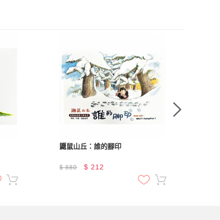
鼴鼠山丘：誰的腳印
小
$
212
$
880
$
8