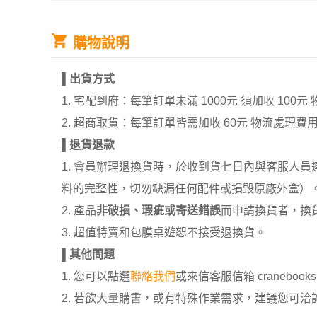
購物說明
▌
出貨方式
1. 宅配到府：每筆訂單未滿 1000元 須加收 1
2. 超商取貨：每筆訂單皆需加收 60元 物流處理費
▌
退貨退款
1. 會員辦理退換貨時，於收到貨七日內與客服人
料的完整性，切勿缺漏任何配件或損毀原廠外盒）
2. 產品
非破損、瑕疵或寄送錯誤
而申請換貨者，換
3. 超值特賣和包膜桌遊恕不接受退換貨。
▌
其他問題
1. 您可以點選
聯絡我們
或來信客服信箱 cranebooksh
2. 若欲大量購書，或有特殊作業需求，建議您可洽詢 02