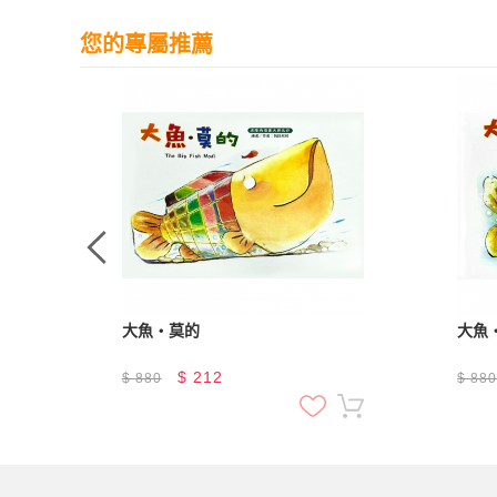
您的專屬推薦
面對
大魚‧莫的
大魚
$
212
$
880
$
88