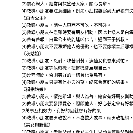
(3)關心親人，經常與探望老人家，關心長輩。
(4)教導小朋友要注意細節，例如小紅帽觀察到大野狼有
《白雪公主》
(1)教導小朋友，陌生人東西不可吃、不可碰。
(2)教導小朋友在急難時要有朋友相助，因此七矮人是白
(3)善有善報，白雪公主終能逢凶化吉，遇到王子搭救。
(4)教導小朋友不要忌妒他人的優點，也不要像壞皇后那
《灰姑娘》
(1)教導小朋友，忍耐、吃苦耐勞，連仙女也會來幫忙。
(2)教導小朋友等候時機，把握機會展現自己。
(3)遵守時間，否則美好的一切會化為烏有。
(4)教導小朋友只要有信心與盼望，終究會有好的結果。
《拇指姑娘》
(1)教導小朋友，懷抱希望，與人為善，總會有好朋友幫
(2)教導小朋友要發揮愛心，照顧他人，好心必定會有好
(3萬事互相效力，有好的因就會有好的果
(4)教導小朋友要勇敢說不，不喜歡人或事，就勇敢拒絕
《美女與野獸》
(1)教導小朋友，孝順父母，像女主角貝兒願意幫助父親