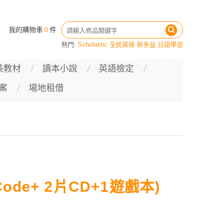
我的購物車
0
件
熱門:
Scholastic
全民英檢
新多益
日語學習
美教材
讀本小說
英語檢定
案
場地租借
ode+ 2片CD+1遊戲本)