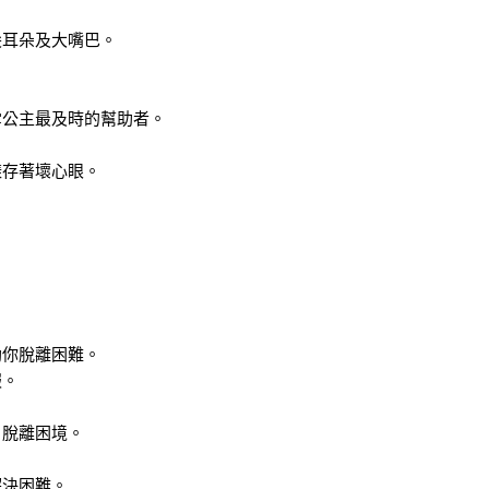
尖耳朵及大嘴巴。
雪公主最及時的幫助者。
樣存著壞心眼。
助你脫離困難。
報。
，脫離困境。
解決困難。