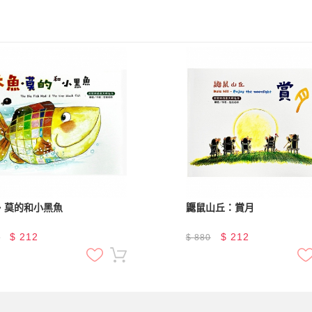
‧莫的和小黑魚
鼴鼠山丘：賞月
$
212
$
212
0
$
880