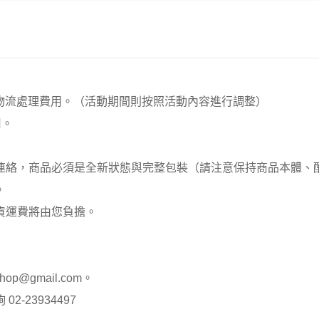
00元 物流處理費用。（活動期間則按照活動內容進行調整）
用。
員連絡，商品必須是全新狀態與完整包裝（請注意保持商品本體
。
貨運費將由您負擔。
op@gmail.com。
-23934497