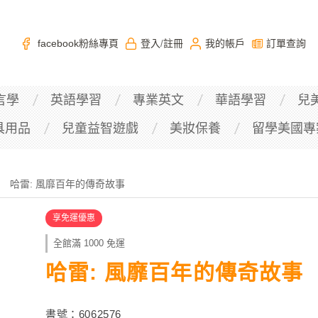
facebook粉絲專頁
登入
註冊
我的帳戶
訂單查詢
/
言學
英語學習
專業英文
華語學習
兒
具用品
兒童益智遊戲
美妝保養
留學美國專
哈雷: 風靡百年的傳奇故事
享免運優惠
全館滿 1000 免運
哈雷: 風靡百年的傳奇故事
書號：6062576