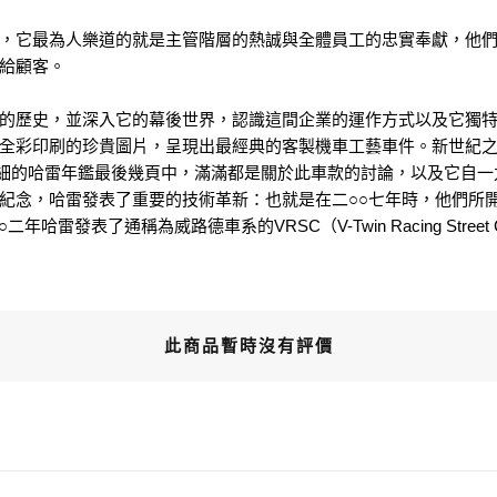
，它最為人樂道的就是主管階層的熱誠與全體員工的忠實奉獻，他們
達給顧客。
的歷史，並深入它的幕後世界，認識這間企業的運作方式以及它獨
全彩印刷的珍貴圖片，呈現出最經典的客製機車工藝車件。新世紀之
細的哈雷年鑑最後幾頁中，滿滿都是關於此車款的討論，以及它自一九○
哈雷發表了重要的技術革新：也就是在二○○七年時，他們所開發出來的1,
○二年哈雷發表了通稱為威路德車系的VRSC（V-Twin Racing St
此商品暫時沒有評價