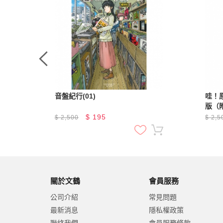
變化
音盤紀行(01)
哇！
～
版（附
藝必
$
195
$
2,500
$
2,5
關於文鶴
會員服務
公司介紹
常見問題
最新消息
隱私權政策