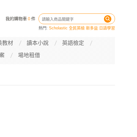
我的購物車
0
件
熱門:
Scholastic
全民英檢
新多益
日語學習
美教材
讀本小說
英語檢定
案
場地租借