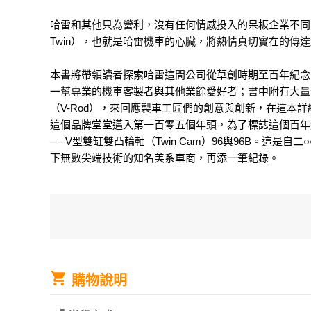
哈雷和其他只為營利，沒有任何情感投入的呆板企業不同
Twin），也就是哈雷機車的心臟，將熱情真切實在的傳
本書將帶領讀者探索哈雷這間公司從草創時期至百年紀念
一幫專業的機車客製者與其他業餘愛好者；書中附有大量
（V-Rod），來回應製車工匠們的創意與創新，在這本詳
這個品牌堂堂邁入第一百零五個年頭，為了標誌這個百年紀念，
──V型雙缸雙凸輪軸（Twin Cam）96與96B。這是自二○
下無數尖端技術的知名美系車商，再添一筆紀錄。
購物說明