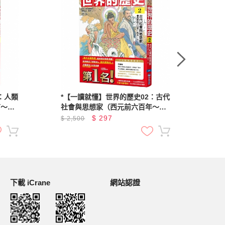
：人類
*【一讀就懂】世界的歷史02：古代
*
前～西
社會與思想家（西元前六百年～西
的
9元
元一年）
兩
$
297
$
2,500
$
2
下載 iCrane
網站認證