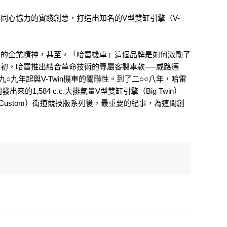
同心協力的實踐創意，打造出知名的V型雙缸引擎（V-
特的企業精神，甚至，「哈雷機車」這個品牌是如何激勵了
初，哈雷推出結合革命技術的專屬客製車款──威路德
九年起與V-Twin機車的關聯性。到了二○○八年，哈雷
584 c.c.大排氣量V型雙缸引擎（Big Twin）
reet Custom）街道競技版系列後，最重要的紀事，為這間創