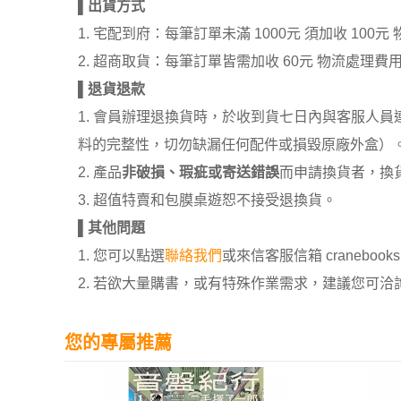
▌
出貨方式
1. 宅配到府：每筆訂單未滿 1000元 須加收 1
2. 超商取貨：每筆訂單皆需加收 60元 物流處理費
▌
退貨退款
1. 會員辦理退換貨時，於收到貨七日內與客服人
料的完整性，切勿缺漏任何配件或損毀原廠外盒）
2. 產品
非破損、瑕疵或寄送錯誤
而申請換貨者，換
3. 超值特賣和包膜桌遊恕不接受退換貨。
▌
其他問題
1. 您可以點選
聯絡我們
或來信客服信箱 cranebooksh
2. 若欲大量購書，或有特殊作業需求，建議您可洽詢 02
您的專屬推薦