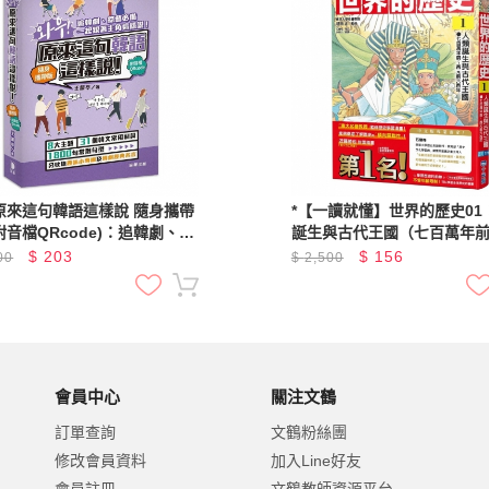
原來這句韓語這樣說 隨身攜帶
*【一讀就懂】世界的歷史01
音檔QRcode)：追韓劇、綜
誕生與古代王國（七百萬年
備 一起跟著主角這樣說！
元前六百年）（推廣閱讀價19
$
203
$
156
00
$
2,500
限量版）
會員中心
關注文鶴
訂單查詢
文鶴粉絲團
修改會員資料
加入Line好友