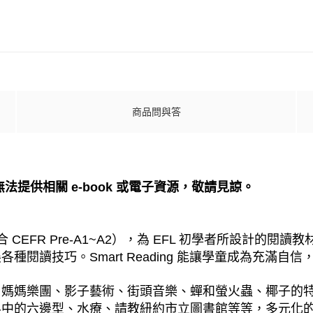
商品問與答
，無法提供相關 e-book 或電子資源，敬請見諒。
 (符合 CEFR Pre-A1~A2），為 EFL 初學者所設
閱讀技巧。Smart Reading 能讓學童成為充滿自
、媽媽樂團、影子藝術、街頭音樂、蟬和螢火蟲、椰子的
界中的六邊型、水療、請教紐約市立圖書館等等，多元化