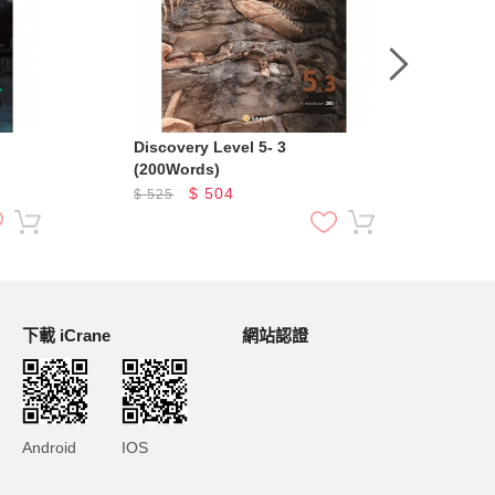
Discovery Level 5- 3
Discov
(200Words)
(18
$
504
$
525
$
5
下載 iCrane
網站認證
Android
IOS