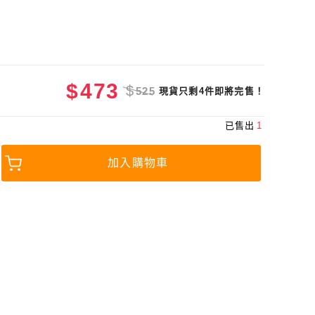
$
473
$
525
現貨只剩4件即將完售！
已售出
1
加入購物車