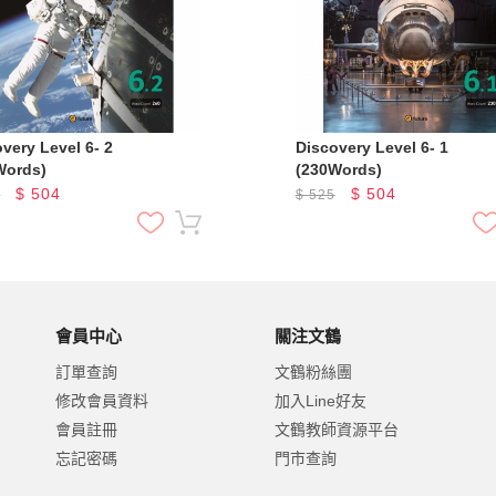
 Level 6- 2
Discovery Level 6- 1
Words)
(230Words)
$
504
$
504
5
$
525
會員中心
關注文鶴
訂單查詢
文鶴粉絲團
修改會員資料
加入Line好友
會員註冊
文鶴教師資源平台
忘記密碼
門市查詢