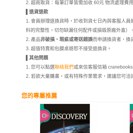
2. 超商取貨：每筆訂單皆需加收 60元 物流處理費
▌
退貨退款
1. 會員辦理退換貨時，於收到貨七日內與客服人
料的完整性，切勿缺漏任何配件或損毀原廠外盒）
2. 產品
非破損、瑕疵或寄送錯誤
而申請換貨者，換
3. 超值特賣和包膜桌遊恕不接受退換貨。
▌
其他問題
1. 您可以點選
聯絡我們
或來信客服信箱 cranebooksh
2. 若欲大量購書，或有特殊作業需求，建議您可洽詢 02
您的專屬推薦