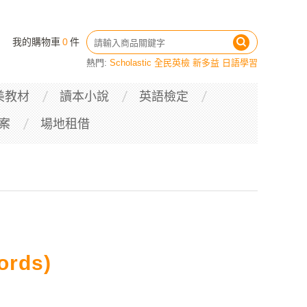
我的購物車
0
件
熱門:
Scholastic
全民英檢
新多益
日語學習
美教材
讀本小說
英語檢定
案
場地租借
ords)