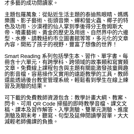
才多藝的成功閱讀家。
主題包羅萬象：從貼近生活主題的泰迪熊眼睛、媽媽
樂團、影子藝術、街頭音樂、蟬和螢火蟲、椰子的特
色及功用、沙漠裡的仙人掌到季後得分王詹姆斯大
帝、噴畫藝術、黃金的歷史及用途、自然界中的六邊
型、水療、請教紐約市立圖書館等等，多元化的文章
內容，開拓了孩子的視野，豐富了想像的世界！
Smart Reading 系列包括學生本、習作、單字書。每
冊含十六單元，有跨學科、跨領域的故事類和寫實類
文章。免費線上課程包含與主題有關能激發孩童興趣
的影音檔，容易操作又實用的遠距教學的工具，教師
還能透過後台教室管理系統，輕鬆看到學生在線上練
習及測驗的結果。
可下載的免費教師資源包含：教學計畫大綱、教案、
閃卡、可用 QR Code 掃描的即時教學音檔、課文文
稿、課本及習作解答、入學測驗、雙單元測驗、進度
測驗及期末考，聽寫、句型及延伸閱讀學習單，大大
減輕老師備課的負擔。