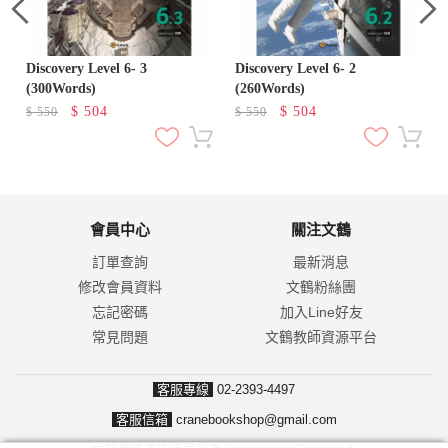
Discovery Level 6- 3
Discovery Level 6- 2
D
(300Words)
(260Words)
$
504
$
504
$
550
$
550
會員中心
關注文鶴
訂單查詢
最新消息
修改會員資料
文鶴粉絲團
忘記密碼
加入Line好友
常見問題
文鶴教師資源平台
客服專線
02-2393-4497
客服信箱
cranebookshop@gmail.com