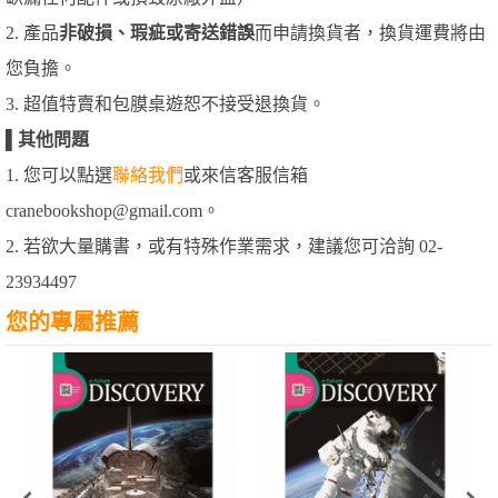
2. 產品
非破損、瑕疵或寄送錯誤
而申請換貨者，換貨運費將由
您負擔。
3. 超值特賣和包膜桌遊恕不接受退換貨。
▌
其他問題
1. 您可以點選
聯絡我們
或來信客服信箱
cranebookshop@gmail.com。
2. 若欲大量購書，或有特殊作業需求，建議您可洽詢 02-
23934497
您的專屬推薦