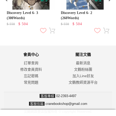
Discovery Level 6- 3
Discovery Level 6- 2
D
(300Words)
(260Words)
$
504
$
504
$
550
$
550
會員中心
關注文鶴
訂單查詢
最新消息
修改會員資料
文鶴粉絲團
忘記密碼
加入Line好友
常見問題
文鶴教師資源平台
客服專線
02-2393-4497
客服信箱
cranebookshop@gmail.com
文鶴網路書店版權所有 © copyright Reserved.