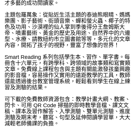
才多藝的成功閱讀家。
主題包羅萬象：從貼近生活主題的泰迪熊眼睛、媽媽
樂團、影子藝術、街頭音樂、蟬和螢火蟲、椰子的特
色及功用、沙漠裡的仙人掌到季後得分王詹姆斯大
帝、噴畫藝術、黃金的歷史及用途、自然界中的六邊
型、水療、請教紐約市立圖書館等等，多元化的文章
內容，開拓了孩子的視野，豐富了想像的世界！
Smart Reading 系列包括學生本、習作、單字書。每
冊含十六單元，有跨學科、跨領域的故事類和寫實類
文章。免費線上課程包含與主題有關能激發孩童興趣
的影音檔，容易操作又實用的遠距教學的工具，教師
還能透過後台教室管理系統，輕鬆看到學生在線上練
習及測驗的結果。
可下載的免費教師資源包含：教學計畫大綱、教案、
閃卡、可用 QR Code 掃描的即時教學音檔、課文文
稿、課本及習作解答、入學測驗、雙單元測驗、進度
測驗及期末考，聽寫、句型及延伸閱讀學習單，大大
減輕老師備課的負擔。