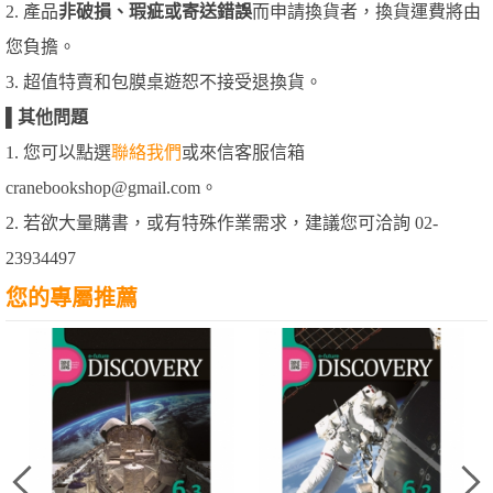
2. 產品
非破損、瑕疵或寄送錯誤
而申請換貨者，換貨運費將由
您負擔。
3. 超值特賣和包膜桌遊恕不接受退換貨。
▌
其他問題
1. 您可以點選
聯絡我們
或來信客服信箱
cranebookshop@gmail.com。
2. 若欲大量購書，或有特殊作業需求，建議您可洽詢 02-
23934497
您的專屬推薦