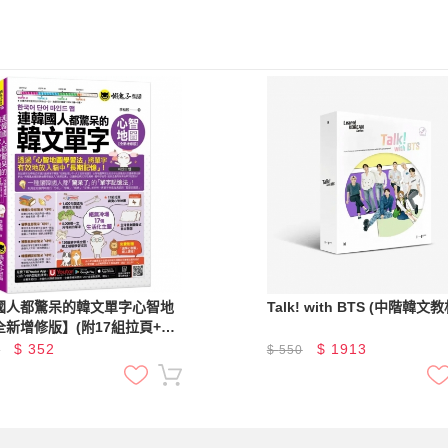
國人都驚呆的韓文單字心智地
Talk! with BTS (中階韓文教
全新增修版】(附17組拉頁+專
解心智圖教學課程+線上測驗
$
352
$
1913
0
$
550
道單字填空題+「Youtor
」內含VRP虛擬點讀筆)（二