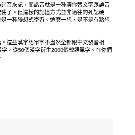
過諧音來記，而諧音就是一種讓你替文字跟讀音
記住了。但這樣的記憶方式並非過往的死記硬
說是一種聯想式學習。這麼一想，是不是有點想
語。這些漢字語單字不盡然全都跟中文發音相
，從50個漢字衍生2000個韓語單字。在你們
。