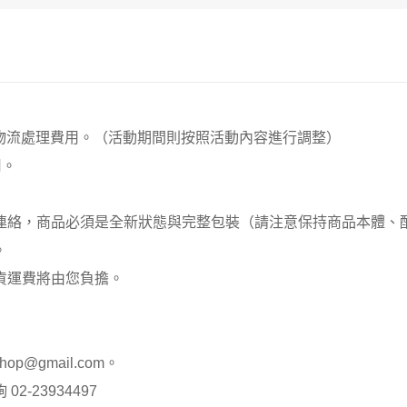
00元 物流處理費用。（活動期間則按照活動內容進行調整）
用。
員連絡，商品必須是全新狀態與完整包裝（請注意保持商品本體
。
貨運費將由您負擔。
op@gmail.com。
-23934497