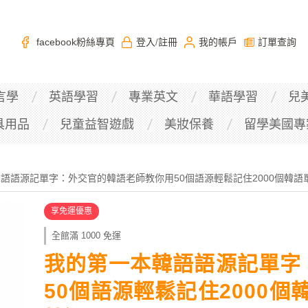
facebook粉絲專頁
登入
註冊
我的帳戶
訂單查詢
/
言學
英語學習
專業英文
華語學習
兒
具用品
兒童益智遊戲
美妝保養
留學美國專
語語源記單字：外交官的韓語老師教你用50個語源輕鬆記住2000個韓語
享免運優惠
全館滿 1000 免運
我的第一本韓語語源記單字
50個語源輕鬆記住2000