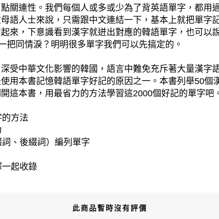
了點關連性。我們每個人或多或少為了背英語單字，都用
文母語人士來說，只需跟中文連結一下，基本上就把單字
結起來，下意識看到漢字就迸出對應的韓語單字，也可以
掬一把同情淚？明明很多單字我們可以先搞定的。
，深受中華文化影響的韓國，語言中難免充斥著大量漢字
用本書記憶韓語單字好記的原因之一。本書列舉50個漢字
開這本書，用最省力的方法學習這2000個好記的單字吧
字的方法
力
綴詞、後綴詞）編列單字
譯一起收錄
此商品暫時沒有評價