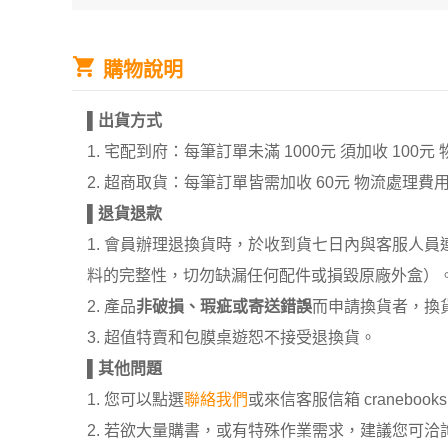
購物說明
▌
出貨方式
1. 宅配到府：每筆訂單未滿 1000元 須加收 1
2. 超商取貨：每筆訂單皆需加收 60元 物流處理費
▌
退貨退款
1. 會員辦理退換貨時，於收到貨七日內與客服人
料的完整性，切勿缺漏任何配件或損毀原廠外盒）
2. 產品
非破損、瑕疵或寄送錯誤
而申請換貨者，換
3. 超值特賣和包膜桌遊恕不接受退換貨。
▌
其他問題
1. 您可以點選
聯絡我們
或來信客服信箱 cranebooksh
2. 若欲大量購書，或有特殊作業需求，建議您可洽詢 02