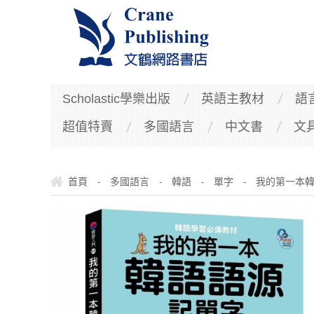
Scholastic學樂出版
英語主教材
語
超值特賣
多國語言
中文書
文
首頁
多國語言
韓語
單字
我的第一本韓
-
-
-
-