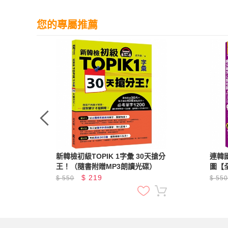
您的專屬推薦
個月
新韓檢初級TOPIK 1字彙 30天搶分
連韓
備文
王！（隨書附贈MP3朗讀光碟）
圖【
家講
$
219
$
550
$
55
120
App
版）