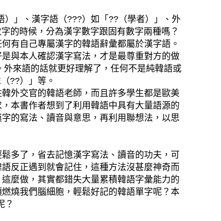
）」、漢字語（???）如「??（學者）」、外
習數字的時候，分為漢字數字跟固有數字兩種嗎？
任何有自己專屬漢字的韓語辭彙都屬於漢字語。
好是與本人確認漢字寫法，才是最尊重對方的做
。外來語的話就更好理解了，任何不是純韓語或
（??）」等。
駐韓外交官的韓語老師，而且許多學生都是歐美
求，本書作者想到了利用韓語中具有大量語源的
漢字的寫法、讀音與意思，再利用聯想法，以思
輕鬆多了，省去記憶漢字寫法、讀音的功夫，可
韓語反正遇到就會記住，這種方法沒甚麼神奇而
？這麼做，其實都錯失大量累積韓語字彙能力的
須燃燒我們腦細胞，輕鬆好記的韓語單字呢？本
呢？