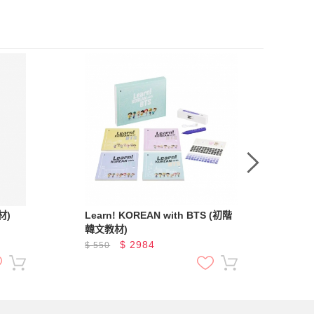
材)
Learn! KOREAN with BTS (初階
50
韓文教材)
書
檔Q
$
2984
$
550
$
5