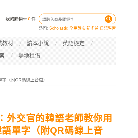
我的購物車
0
件
熱門:
Scholastic
全民英檢
新多益
日語學習
美教材
讀本小說
英語檢定
案
場地租借
單字（附QR碼線上音檔）
：外交官的韓語老師教你用
個韓語單字（附QR碼線上音