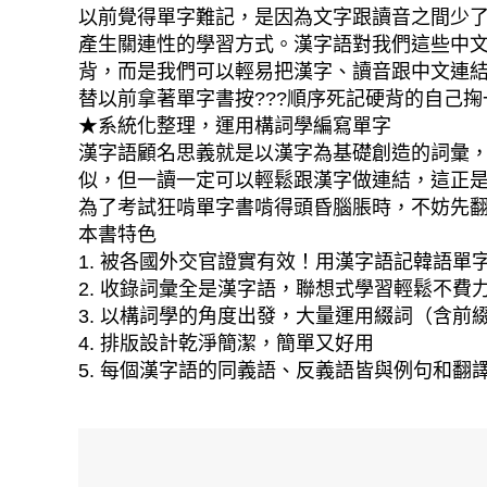
以前覺得單字難記，是因為文字跟讀音之間少
產生關連性的學習方式。漢字語對我們這些中
背，而是我們可以輕易把漢字、讀音跟中文連
替以前拿著單字書按???順序死記硬背的自己
★系統化整理，運用構詞學編寫單字
漢字語顧名思義就是以漢字為基礎創造的詞彙
似，但一讀一定可以輕鬆跟漢字做連結，這正是使
為了考試狂啃單字書啃得頭昏腦脹時，不妨先翻
本書特色
1. 被各國外交官證實有效！用漢字語記韓語單
2. 收錄詞彙全是漢字語，聯想式學習輕鬆不費
3. 以構詞學的角度出發，大量運用綴詞（含前
4. 排版設計乾淨簡潔，簡單又好用
5. 每個漢字語的同義語、反義語皆與例句和翻