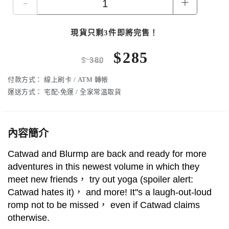
-
+
現貨只剩3件即將完售！
$
285
$
380
付款方式：
線上刷卡 / ATM 轉帳
運送方式：
宅配-免運 / 全家常溫取貨
內容簡介
Catwad and Blurmp are back and ready for more
adventures in this newest volume in which they
meet new friends， try out yoga (spoiler alert:
Catwad hates it)， and more! It''s a laugh-out-loud
romp not to be missed， even if Catwad claims
otherwise.