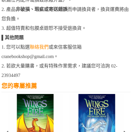
2. 產品
非破損、瑕疵或寄送錯誤
而申請換貨者，換貨運費將由
您負擔。
3. 超值特賣和包膜桌遊恕不接受退換貨。
▌
其他問題
1. 您可以點選
聯絡我們
或來信客服信箱
cranebookshop@gmail.com。
2. 若欲大量購書，或有特殊作業需求，建議您可洽詢 02-
23934497
您的專屬推薦