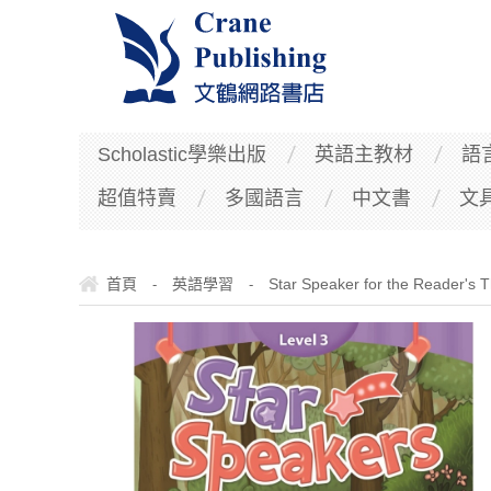
Scholastic學樂出版
英語主教材
語
超值特賣
多國語言
中文書
文
首頁
英語學習
Star Speaker for the Reader's T
-
-