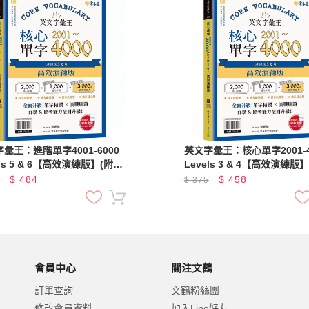
彙王：進階單字4001-6000
英文字彙王：核心單字2001-4
els 5 & 6【高效演練版】(附試
Levels 3 & 4【高效演練版
，加碼送半年免費數位學習體
題本，加碼送半年免費數位
$
484
$
458
5
$
375
驗)
會員中心
關注文鶴
訂單查詢
文鶴粉絲團
修改會員資料
加入Line好友