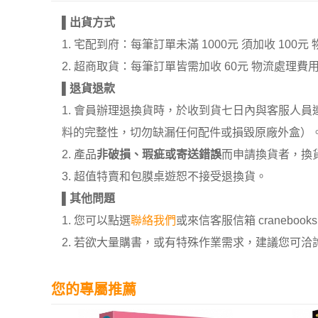
▌
出貨方式
1. 宅配到府：每筆訂單未滿 1000元 須加收 1
2. 超商取貨：每筆訂單皆需加收 60元 物流處理費
▌
退貨退款
1. 會員辦理退換貨時，於收到貨七日內與客服人
料的完整性，切勿缺漏任何配件或損毀原廠外盒）
2. 產品
非破損、瑕疵或寄送錯誤
而申請換貨者，換
3. 超值特賣和包膜桌遊恕不接受退換貨。
▌
其他問題
1. 您可以點選
聯絡我們
或來信客服信箱 cranebooksh
2. 若欲大量購書，或有特殊作業需求，建議您可洽詢 02
您的專屬推薦