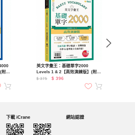
000
英文字彙王：基礎單字2000
1
】(附試
Levels 1 & 2【高效演練版】(附試
完
學習體
題本，加碼送半年免費數位學習體
法
$
396
$
375
$
3
驗)
下載 iCrane
網站認證