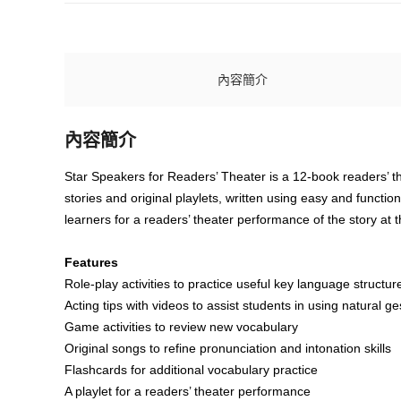
內容簡介
內容簡介
Star Speakers for Readers’ Theater is a 12-book readers’ th
stories and original playlets, written using easy and functi
learners for a readers’ theater performance of the story at 
Features
Role-play activities to practice useful key language structu
Acting tips with videos to assist students in using natural g
Game activities to review new vocabulary
Original songs to refine pronunciation and intonation skills
Flashcards for additional vocabulary practice
A playlet for a readers’ theater performance