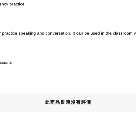
ency practice
or practice speaking and conversation. It can be used in the classroom wi
essions
此商品暫時沒有評價