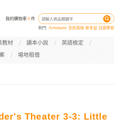
我的購物車
0
件
熱門:
Scholastic
全民英檢
新多益
日語學習
美教材
讀本小說
英語檢定
案
場地租借
er's Theater 3-3: Little