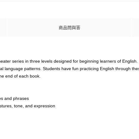
商品問與答
eater series in three levels designed for beginning learners of English
onal language patterns. Students have fun practicing English through thes
the end of each book.
res and phrases
estures, tone, and expression