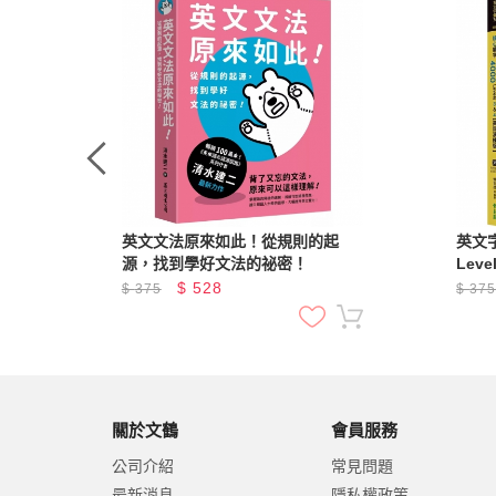
故事
英文文法原來如此！從規則的起
英文字
源，找到學好文法的祕密！
Lev
題本
$
528
$
375
$
37
驗)
關於文鶴
會員服務
公司介紹
常見問題
最新消息
隱私權政策