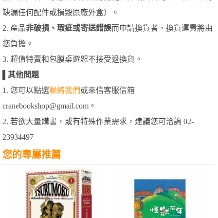
缺漏任何配件或損毀原廠外盒）。
2. 產品
非破損、瑕疵或寄送錯誤
而申請換貨者，換貨運費將由
您負擔。
3. 超值特賣和包膜桌遊恕不接受退換貨。
▌
其他問題
1. 您可以點選
聯絡我們
或來信客服信箱
cranebookshop@gmail.com。
2. 若欲大量購書，或有特殊作業需求，建議您可洽詢 02-
23934497
您的專屬推薦