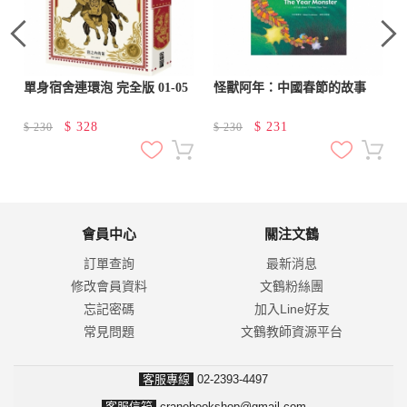
單身宿舍連環泡 完全版 01-05
怪獸阿年：中國春節的故事
$
328
$
231
$
230
$
230
會員中心
關注文鶴
訂單查詢
最新消息
修改會員資料
文鶴粉絲團
忘記密碼
加入Line好友
常見問題
文鶴教師資源平台
客服專線
02-2393-4497
客服信箱
cranebookshop@gmail.com