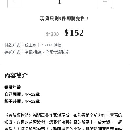
-
+
現貨只剩5件即將完售！
$
152
$
230
付款方式：
線上刷卡 / ATM 轉帳
運送方式：
宅配-免運 / 全家常溫取貨
內容簡介
適讀年齡
自己閱讀：4～12歲
親子共讀：4～12歲
《冒險博物館》暢銷童書作家湯瑪斯．布熱齊納全新力作！豐富的
知識，有趣的益智遊戲，讓我們帶著神奇的解密卡、放大鏡，一起
冒險去！擅長解謎的蒂諾、聰明機靈的米琦，跟隨發明家烏爾克姑