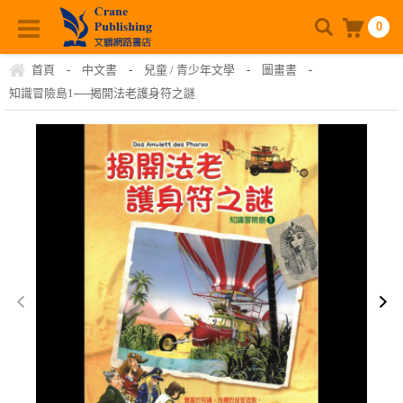
0
首頁
-
中文書
-
兒童 / 青少年文學
-
圖畫書
-
知識冒險島1──揭開法老護身符之謎