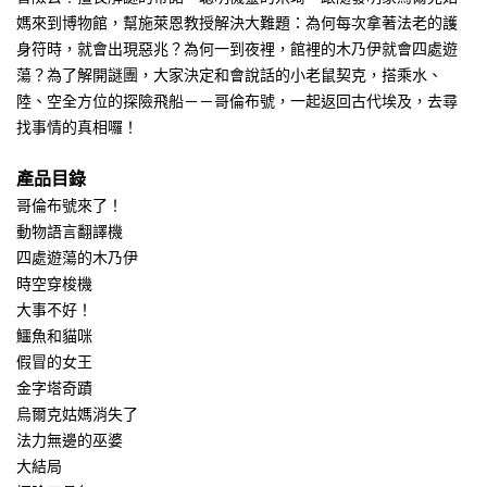
媽來到博物館，幫施萊恩教授解決大難題：為何每次拿著法老的護
身符時，就會出現惡兆？為何一到夜裡，館裡的木乃伊就會四處遊
蕩？為了解開謎團，大家決定和會說話的小老鼠契克，搭乘水、
陸、空全方位的探險飛船－－哥倫布號，一起返回古代埃及，去尋
找事情的真相囉！
產品目錄
哥倫布號來了！
動物語言翻譯機
四處遊蕩的木乃伊
時空穿梭機
大事不好！
鱷魚和貓咪
假冒的女王
金字塔奇蹟
烏爾克姑媽消失了
法力無邊的巫婆
大結局