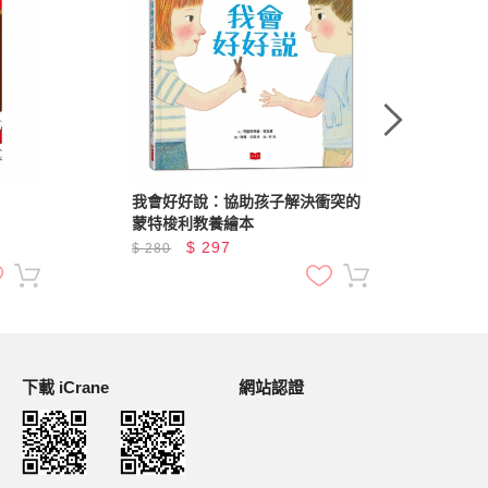
我會好好說：協助孩子解決衝突的
平屋
蒙特梭利教養繪本
$
297
$
280
$
2
下載 iCrane
網站認證