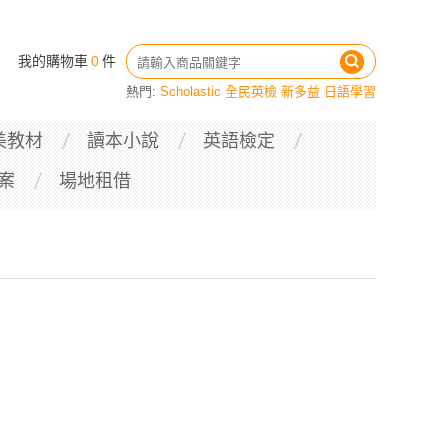
我的購物車
0
件
熱門:
Scholastic
全民英檢
新多益
日語學習
美教材
讀本小說
英語檢定
案
場地租借