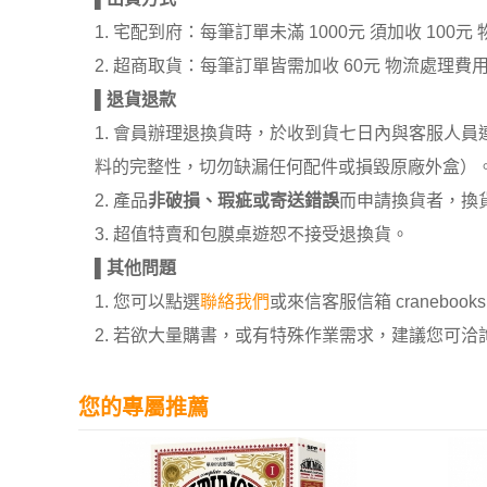
1. 宅配到府：每筆訂單未滿 1000元 須加收 1
2. 超商取貨：每筆訂單皆需加收 60元 物流處理費
▌
退貨退款
1. 會員辦理退換貨時，於收到貨七日內與客服人
料的完整性，切勿缺漏任何配件或損毀原廠外盒）
2. 產品
非破損、瑕疵或寄送錯誤
而申請換貨者，換
3. 超值特賣和包膜桌遊恕不接受退換貨。
▌
其他問題
1. 您可以點選
聯絡我們
或來信客服信箱 cranebooksh
2. 若欲大量購書，或有特殊作業需求，建議您可洽詢 02
您的專屬推薦