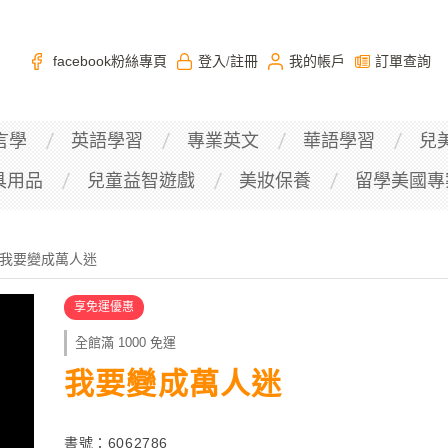
facebook粉絲專頁
登入
註冊
我的帳戶
訂單查詢
/
言學
英語學習
專業英文
華語學習
兒
具用品
兒童益智遊戲
美妝保養
留學美國專
我要變成萬人迷
享免運優惠
全館滿 1000 免運
我要變成萬人迷
書號：6062786