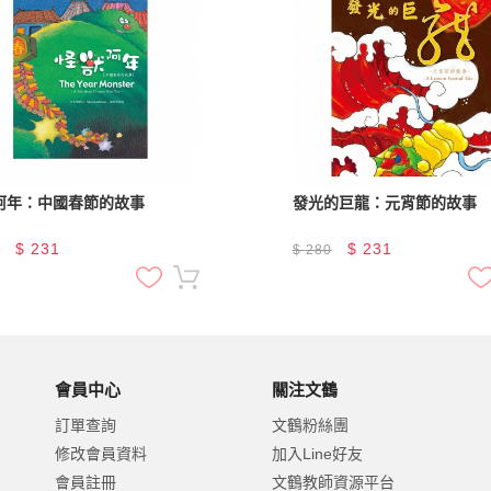
阿年：中國春節的故事
發光的巨龍：元宵節的故事
$
231
$
231
0
$
280
會員中心
關注文鶴
訂單查詢
文鶴粉絲團
修改會員資料
加入Line好友
會員註冊
文鶴教師資源平台