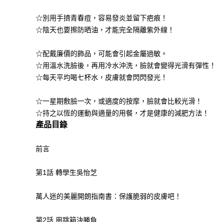
☆別用手擠青春痘，容易發炎並留下疤痕！
☆陰天也要擦防晒油，才能完全隔離紫外線！
☆配戴廉價的飾品，可能會引起金屬過敏。
☆用溫水洗臉後，再用冷水沖洗，臉就會變得光滑有彈性！
☆每天平均喝七杯水，皮膚就會閃閃發光！
☆一星期敷臉一次，或適度的按摩，臉就會比較光滑！
☆持之以恆的運動與適量的用餐，才是健康的減肥方法！
產品目錄
前言
第1話 轉學生吳怡芝
萬人迷的美麗開朗指南書：保護脆弱的皮膚吧！
第2話 用跳箱決勝負