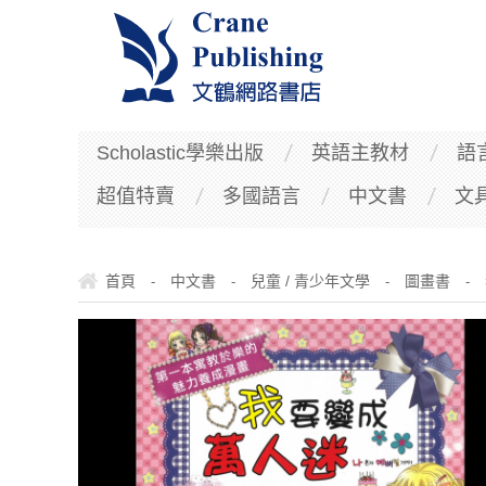
Scholastic學樂出版
英語主教材
語
超值特賣
多國語言
中文書
文
首頁
中文書
兒童 / 青少年文學
圖畫書
-
-
-
-